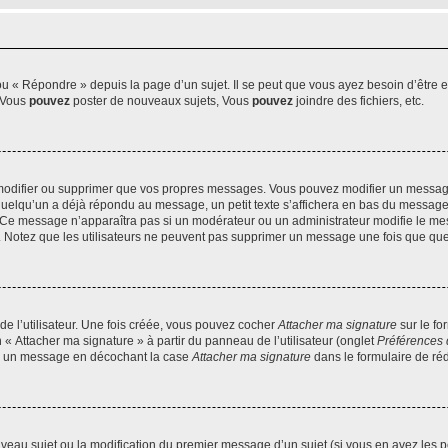
 « Répondre » depuis la page d’un sujet. Il se peut que vous ayez besoin d’être e
: Vous
pouvez
poster de nouveaux sujets, Vous
pouvez
joindre des fichiers, etc.
modifier ou supprimer que vos propres messages. Vous pouvez modifier un message
lqu’un a déjà répondu au message, un petit texte s’affichera en bas du message ind
n. Ce message n’apparaîtra pas si un modérateur ou un administrateur modifie le mes
ive. Notez que les utilisateurs ne peuvent pas supprimer un message une fois que qu
e l’utilisateur. Une fois créée, vous pouvez cocher
Attacher ma signature
sur le fo
 « Attacher ma signature » à partir du panneau de l’utilisateur (onglet
Préférences 
 à un message en décochant la case
Attacher ma signature
dans le formulaire de ré
ouveau sujet ou la modification du premier message d’un sujet (si vous en avez les p