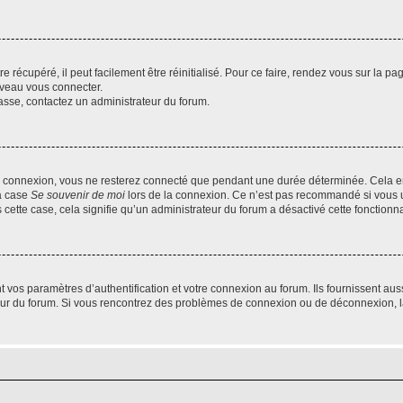
 récupéré, il peut facilement être réinitialisé. Pour ce faire, rendez vous sur la p
uveau vous connecter.
passe, contactez un administrateur du forum.
e connexion, vous ne resterez connecté que pendant une durée déterminée. Cela em
la case
Se souvenir de moi
lors de la connexion. Ce n’est pas recommandé si vous u
s cette case, cela signifie qu’un administrateur du forum a désactivé cette fonctionna
os paramètres d’authentification et votre connexion au forum. Ils fournissent aussi
teur du forum. Si vous rencontrez des problèmes de connexion ou de déconnexion, l