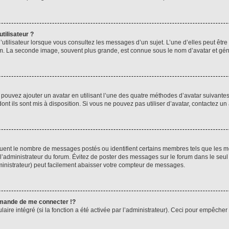
tilisateur ?
utilisateur lorsque vous consultez les messages d’un sujet. L’une d’elles peut êtr
rum. La seconde image, souvent plus grande, est connue sous le nom d’avatar et 
s pouvez ajouter un avatar en utilisant l’une des quatre méthodes d’avatar suivantes 
ont ils sont mis à disposition. Si vous ne pouvez pas utiliser d’avatar, contactez un
iquent le nombre de messages postés ou identifient certains membres tels que les 
ar l’administrateur du forum. Évitez de poster des messages sur le forum dans le seu
ministrateur) peut facilement abaisser votre compteur de messages.
mande de me connecter !?
re intégré (si la fonction a été activée par l’administrateur). Ceci pour empêcher l’u