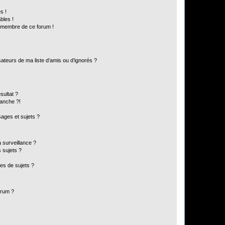
s !
bles !
n membre de ce forum !
ateurs de ma liste d’amis ou d’ignorés ?
sultat ?
anche ?!
ages et sujets ?
a surveillance ?
 sujets ?
es de sujets ?
orum ?