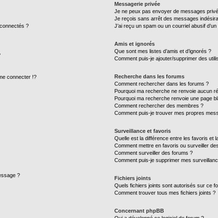
Messagerie privée
Je ne peux pas envoyer de messages privé
Je reçois sans arrêt des messages indésira
 connectés ?
J’ai reçu un spam ou un courriel abusif d’u
Amis et ignorés
Que sont mes listes d’amis et d’ignorés ?
?
Comment puis-je ajouter/supprimer des utilis
Recherche dans les forums
e connecter !?
Comment rechercher dans les forums ?
Pourquoi ma recherche ne renvoie aucun ré
Pourquoi ma recherche renvoie une page bl
Comment rechercher des membres ?
Comment puis-je trouver mes propres mess
Surveillance et favoris
Quelle est la différence entre les favoris et l
Comment mettre en favoris ou surveiller des
Comment surveiller des forums ?
Comment puis-je supprimer mes surveillanc
message ?
Fichiers joints
Quels fichiers joints sont autorisés sur ce f
Comment trouver tous mes fichiers joints ?
Concernant phpBB