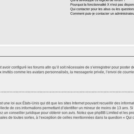
Qui a développé ce logiciel de forum ?
Pourquoi la fonctionnalité X n’est pas dispon
Qui contacter pour les abus ou les questio
Comment puis-je contacter un administrateu
t avoir configuré les forums afin qu’il soit nécessaire de s’enregistrer pour poster
x invités comme les avatars personnalisés, la messagerie privée, l’envoi de courri
t une loi aux États-Unis qui dit que les sites Internet pouvant recueillir des infor
ollecte de ces informations permettant d’identifier un mineur de moins de 13 ans. S
tez un conseiller juridique pour obtenir son avis. Notez que phpBB Limited et les pr
gales de toutes sortes, à l’exception de celles mentionnées dans la question « Qui