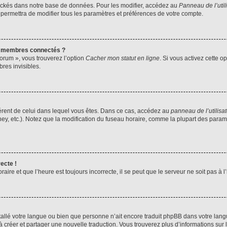
ockés dans notre base de données. Pour les modifier, accédez au
Panneau de l’util
 permettra de modifier tous les paramètres et préférences de votre compte.
s membres connectés ?
forum », vous trouverez l’option
Cacher mon statut en ligne
. Si vous activez cette o
es invisibles.
ifférent de celui dans lequel vous êtes. Dans ce cas, accédez au
panneau de l’utilisa
ney, etc.). Notez que la modification du fuseau horaire, comme la plupart des para
ecte !
aire et que l’heure est toujours incorrecte, il se peut que le serveur ne soit pas à
installé votre langue ou bien que personne n’ait encore traduit phpBB dans votre l
s à créer et partager une nouvelle traduction. Vous trouverez plus d’informations sur l