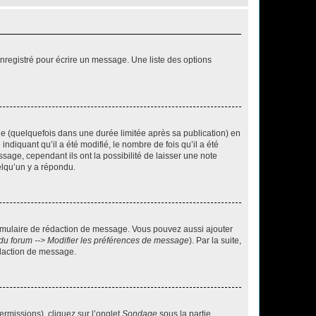
nregistré pour écrire un message. Une liste des options
 (quelquefois dans une durée limitée après sa publication) en
iquant qu’il a été modifié, le nombre de fois qu’il a été
sage, cependant ils ont la possibilité de laisser une note
elqu’un y a répondu.
rmulaire de rédaction de message. Vous pouvez aussi ajouter
du forum --> Modifier les préférences de message
). Par la suite,
daction de message.
ermissions), cliquez sur l’onglet
Sondage
sous la partie