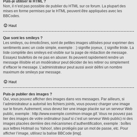
Puis-je utiliser le HTML ?
Non, il n’est pas possible de publier du HTML sur ce forum. La plupart des
mises en forme permises par le HTML peuvent être appliquées avec les
BBCodes.
Haut
Que sont les smileys ?
Les smileys, ou émoticônes, sont de petites images utilisées pour exprimer des
sentiments avec un code simple, exemple : :) signifie joyeux, :( signifie triste. La
liste complète des smileys est visible sur la page de rédaction de message.
Essayez toutefois de ne pas en abuser. Ils peuvent rapidement rendre un
message illisible et un modérateur peut décider de les retirer ou simplement
d’effacer le message. L’administrateur peut aussi avoir défini un nombre
maximum de smileys par message.
Haut
Puis-je publier des images ?
Oui, vous pouvez afficher des images dans vos messages. Par ailleurs, si
l’administrateur a autorisé les fichiers joints, vous pouvez charger une image
sur le forum. Autrement, vous devez lier une image placée sur un serveur Web
public, exemple : http://www.exemple.com/mon-image.gif. Vous ne pouvez pas
lier des images de votre ordinateur (sauf si c’est un serveur Web public) ni des
images placées derrière des mécanismes d’authentification, exemple : boîtes
aux lettres Hotmail ou Yahoo!, sites protégés par un mot de passe, etc. Pour
afficher l’image, utilisez la balise BBCode [img].