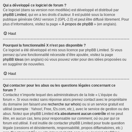
Qui a développé ce logiciel de forum ?
Ce logiciel (dans sa version non modifiée) est développé et distribué par
phpBB Limited
, qui en a les droits d’auteur. Il est publié sous la licence
publique générale GNU version 2 (GPL-2.0) et peut être diffusé librement. Pour
plus d’informations, visitez la page «
À propos de phpBB
» (en anglais).
Haut
Pourquoi la fonctionnalité X n’est pas disponible ?
Ce logiciel a été développé et mis sous licence par phpBB Limited. Si vous
pensez qu’une fonctionnalité nécessite d’être ajoutée, visitez la page
phpBB Ideas
(en anglais) où vous pouvez voter pour des idées proposées ou
en suggérer de nouvelles.
Haut
Qui contacter pour les abus ou les questions légales concernant ce
forum ?
Contactez n’importe lequel des administrateurs de la liste « L’équipe du
forum ». Si vous restez sans réponse alors prenez contact avec le propriétaire
du domaine (en faisant une
recherche sur whois
) ou si un service gratuit est
utilisé (exemple : Yahoo!, Free, f2s.com, etc.), avec le service de gestion ou des
abus. Notez que phpBB Limited
n’a absolument aucun contrôle
et ne peut
être, en aucun cas, tenu pour responsable sur
comment
,
où
ou
par qui
ce
forum est utilisé. Il est inutile de contacter phpBB Limited pour toute question
légale (cessions et désistements, responsabilité, propos diffamatoires, etc.)