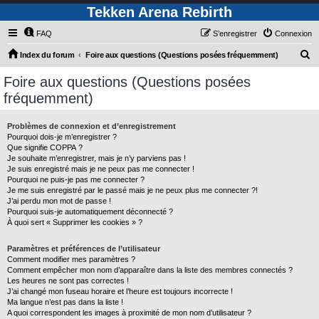
Tekken Arena Rebirth
FAQ
S’enregistrer
Connexion
R
Index du forum
Foire aux questions (Questions posées fréquemment)
e
Foire aux questions (Questions posées
c
fréquemment)
h
e
Problèmes de connexion et d’enregistrement
Pourquoi dois-je m’enregistrer ?
r
Que signifie COPPA ?
c
Je souhaite m’enregistrer, mais je n’y parviens pas !
Je suis enregistré mais je ne peux pas me connecter !
h
Pourquoi ne puis-je pas me connecter ?
Je me suis enregistré par le passé mais je ne peux plus me connecter ?!
e
J’ai perdu mon mot de passe !
r
Pourquoi suis-je automatiquement déconnecté ?
À quoi sert « Supprimer les cookies » ?
Paramètres et préférences de l’utilisateur
Comment modifier mes paramètres ?
Comment empêcher mon nom d’apparaître dans la liste des membres connectés ?
Les heures ne sont pas correctes !
J’ai changé mon fuseau horaire et l’heure est toujours incorrecte !
Ma langue n’est pas dans la liste !
A quoi correspondent les images à proximité de mon nom d’utilisateur ?