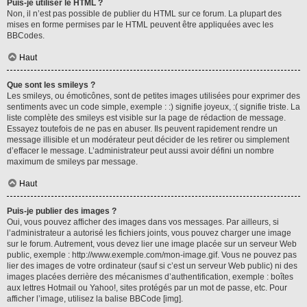
Puis-je utiliser le HTML ?
Non, il n’est pas possible de publier du HTML sur ce forum. La plupart des
mises en forme permises par le HTML peuvent être appliquées avec les
BBCodes.
Haut
Que sont les smileys ?
Les smileys, ou émoticônes, sont de petites images utilisées pour exprimer des
sentiments avec un code simple, exemple : :) signifie joyeux, :( signifie triste. La
liste complète des smileys est visible sur la page de rédaction de message.
Essayez toutefois de ne pas en abuser. Ils peuvent rapidement rendre un
message illisible et un modérateur peut décider de les retirer ou simplement
d’effacer le message. L’administrateur peut aussi avoir défini un nombre
maximum de smileys par message.
Haut
Puis-je publier des images ?
Oui, vous pouvez afficher des images dans vos messages. Par ailleurs, si
l’administrateur a autorisé les fichiers joints, vous pouvez charger une image
sur le forum. Autrement, vous devez lier une image placée sur un serveur Web
public, exemple : http://www.exemple.com/mon-image.gif. Vous ne pouvez pas
lier des images de votre ordinateur (sauf si c’est un serveur Web public) ni des
images placées derrière des mécanismes d’authentification, exemple : boîtes
aux lettres Hotmail ou Yahoo!, sites protégés par un mot de passe, etc. Pour
afficher l’image, utilisez la balise BBCode [img].