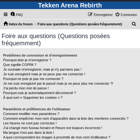
Tekken Arena Rebirth
FAQ
S’enregistrer
Connexion
R
Index du forum
Foire aux questions (Questions posées fréquemment)
e
Foire aux questions (Questions posées
c
fréquemment)
h
e
Problèmes de connexion et d’enregistrement
Pourquoi dois-je m’enregistrer ?
r
Que signifie COPPA ?
c
Je souhaite m’enregistrer, mais je n’y parviens pas !
Je suis enregistré mais je ne peux pas me connecter !
h
Pourquoi ne puis-je pas me connecter ?
Je me suis enregistré par le passé mais je ne peux plus me connecter ?!
e
J’ai perdu mon mot de passe !
r
Pourquoi suis-je automatiquement déconnecté ?
À quoi sert « Supprimer les cookies » ?
Paramètres et préférences de l’utilisateur
Comment modifier mes paramètres ?
Comment empêcher mon nom d’apparaître dans la liste des membres connectés ?
Les heures ne sont pas correctes !
J’ai changé mon fuseau horaire et l’heure est toujours incorrecte !
Ma langue n’est pas dans la liste !
A quoi correspondent les images à proximité de mon nom d’utilisateur ?