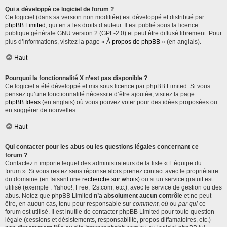
Qui a développé ce logiciel de forum ?
Ce logiciel (dans sa version non modifiée) est développé et distribué par
phpBB Limited
, qui en a les droits d’auteur. Il est publié sous la licence
publique générale GNU version 2 (GPL-2.0) et peut être diffusé librement. Pour
plus d’informations, visitez la page «
À propos de phpBB
» (en anglais).
Haut
Pourquoi la fonctionnalité X n’est pas disponible ?
Ce logiciel a été développé et mis sous licence par phpBB Limited. Si vous
pensez qu’une fonctionnalité nécessite d’être ajoutée, visitez la page
phpBB Ideas
(en anglais) où vous pouvez voter pour des idées proposées ou
en suggérer de nouvelles.
Haut
Qui contacter pour les abus ou les questions légales concernant ce
forum ?
Contactez n’importe lequel des administrateurs de la liste « L’équipe du
forum ». Si vous restez sans réponse alors prenez contact avec le propriétaire
du domaine (en faisant une
recherche sur whois
) ou si un service gratuit est
utilisé (exemple : Yahoo!, Free, f2s.com, etc.), avec le service de gestion ou des
abus. Notez que phpBB Limited
n’a absolument aucun contrôle
et ne peut
être, en aucun cas, tenu pour responsable sur
comment
,
où
ou
par qui
ce
forum est utilisé. Il est inutile de contacter phpBB Limited pour toute question
légale (cessions et désistements, responsabilité, propos diffamatoires, etc.)