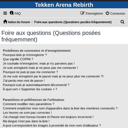
Tekken Arena Rebirth
FAQ
S’enregistrer
Connexion
R
Index du forum
Foire aux questions (Questions posées fréquemment)
e
Foire aux questions (Questions posées
c
fréquemment)
h
e
Problèmes de connexion et d’enregistrement
Pourquoi dois-je m’enregistrer ?
r
Que signifie COPPA ?
c
Je souhaite m’enregistrer, mais je n’y parviens pas !
Je suis enregistré mais je ne peux pas me connecter !
h
Pourquoi ne puis-je pas me connecter ?
Je me suis enregistré par le passé mais je ne peux plus me connecter ?!
e
J’ai perdu mon mot de passe !
r
Pourquoi suis-je automatiquement déconnecté ?
À quoi sert « Supprimer les cookies » ?
Paramètres et préférences de l’utilisateur
Comment modifier mes paramètres ?
Comment empêcher mon nom d’apparaître dans la liste des membres connectés ?
Les heures ne sont pas correctes !
J’ai changé mon fuseau horaire et l’heure est toujours incorrecte !
Ma langue n’est pas dans la liste !
A quoi correspondent les images à proximité de mon nom d’utilisateur ?