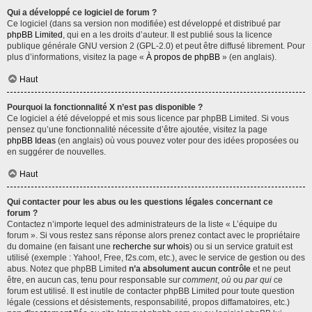
Qui a développé ce logiciel de forum ?
Ce logiciel (dans sa version non modifiée) est développé et distribué par
phpBB Limited
, qui en a les droits d’auteur. Il est publié sous la licence
publique générale GNU version 2 (GPL-2.0) et peut être diffusé librement. Pour
plus d’informations, visitez la page «
À propos de phpBB
» (en anglais).
Haut
Pourquoi la fonctionnalité X n’est pas disponible ?
Ce logiciel a été développé et mis sous licence par phpBB Limited. Si vous
pensez qu’une fonctionnalité nécessite d’être ajoutée, visitez la page
phpBB Ideas
(en anglais) où vous pouvez voter pour des idées proposées ou
en suggérer de nouvelles.
Haut
Qui contacter pour les abus ou les questions légales concernant ce
forum ?
Contactez n’importe lequel des administrateurs de la liste « L’équipe du
forum ». Si vous restez sans réponse alors prenez contact avec le propriétaire
du domaine (en faisant une
recherche sur whois
) ou si un service gratuit est
utilisé (exemple : Yahoo!, Free, f2s.com, etc.), avec le service de gestion ou des
abus. Notez que phpBB Limited
n’a absolument aucun contrôle
et ne peut
être, en aucun cas, tenu pour responsable sur
comment
,
où
ou
par qui
ce
forum est utilisé. Il est inutile de contacter phpBB Limited pour toute question
légale (cessions et désistements, responsabilité, propos diffamatoires, etc.)