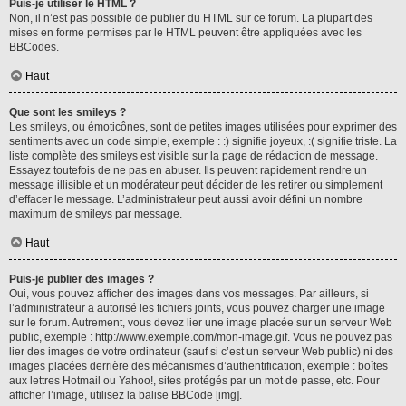
Puis-je utiliser le HTML ?
Non, il n’est pas possible de publier du HTML sur ce forum. La plupart des
mises en forme permises par le HTML peuvent être appliquées avec les
BBCodes.
Haut
Que sont les smileys ?
Les smileys, ou émoticônes, sont de petites images utilisées pour exprimer des
sentiments avec un code simple, exemple : :) signifie joyeux, :( signifie triste. La
liste complète des smileys est visible sur la page de rédaction de message.
Essayez toutefois de ne pas en abuser. Ils peuvent rapidement rendre un
message illisible et un modérateur peut décider de les retirer ou simplement
d’effacer le message. L’administrateur peut aussi avoir défini un nombre
maximum de smileys par message.
Haut
Puis-je publier des images ?
Oui, vous pouvez afficher des images dans vos messages. Par ailleurs, si
l’administrateur a autorisé les fichiers joints, vous pouvez charger une image
sur le forum. Autrement, vous devez lier une image placée sur un serveur Web
public, exemple : http://www.exemple.com/mon-image.gif. Vous ne pouvez pas
lier des images de votre ordinateur (sauf si c’est un serveur Web public) ni des
images placées derrière des mécanismes d’authentification, exemple : boîtes
aux lettres Hotmail ou Yahoo!, sites protégés par un mot de passe, etc. Pour
afficher l’image, utilisez la balise BBCode [img].