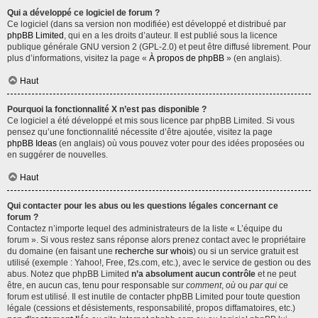
Qui a développé ce logiciel de forum ?
Ce logiciel (dans sa version non modifiée) est développé et distribué par
phpBB Limited
, qui en a les droits d’auteur. Il est publié sous la licence
publique générale GNU version 2 (GPL-2.0) et peut être diffusé librement. Pour
plus d’informations, visitez la page «
À propos de phpBB
» (en anglais).
Haut
Pourquoi la fonctionnalité X n’est pas disponible ?
Ce logiciel a été développé et mis sous licence par phpBB Limited. Si vous
pensez qu’une fonctionnalité nécessite d’être ajoutée, visitez la page
phpBB Ideas
(en anglais) où vous pouvez voter pour des idées proposées ou
en suggérer de nouvelles.
Haut
Qui contacter pour les abus ou les questions légales concernant ce
forum ?
Contactez n’importe lequel des administrateurs de la liste « L’équipe du
forum ». Si vous restez sans réponse alors prenez contact avec le propriétaire
du domaine (en faisant une
recherche sur whois
) ou si un service gratuit est
utilisé (exemple : Yahoo!, Free, f2s.com, etc.), avec le service de gestion ou des
abus. Notez que phpBB Limited
n’a absolument aucun contrôle
et ne peut
être, en aucun cas, tenu pour responsable sur
comment
,
où
ou
par qui
ce
forum est utilisé. Il est inutile de contacter phpBB Limited pour toute question
légale (cessions et désistements, responsabilité, propos diffamatoires, etc.)