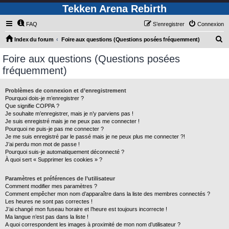
Tekken Arena Rebirth
FAQ
S’enregistrer
Connexion
R
Index du forum
Foire aux questions (Questions posées fréquemment)
e
Foire aux questions (Questions posées
c
fréquemment)
h
e
Problèmes de connexion et d’enregistrement
Pourquoi dois-je m’enregistrer ?
r
Que signifie COPPA ?
c
Je souhaite m’enregistrer, mais je n’y parviens pas !
Je suis enregistré mais je ne peux pas me connecter !
h
Pourquoi ne puis-je pas me connecter ?
Je me suis enregistré par le passé mais je ne peux plus me connecter ?!
e
J’ai perdu mon mot de passe !
r
Pourquoi suis-je automatiquement déconnecté ?
À quoi sert « Supprimer les cookies » ?
Paramètres et préférences de l’utilisateur
Comment modifier mes paramètres ?
Comment empêcher mon nom d’apparaître dans la liste des membres connectés ?
Les heures ne sont pas correctes !
J’ai changé mon fuseau horaire et l’heure est toujours incorrecte !
Ma langue n’est pas dans la liste !
A quoi correspondent les images à proximité de mon nom d’utilisateur ?