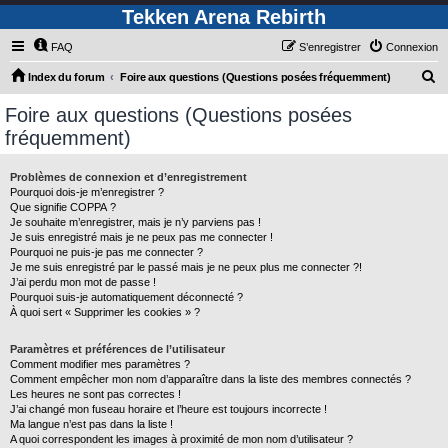
Tekken Arena Rebirth
FAQ
S’enregistrer
Connexion
R
Index du forum
Foire aux questions (Questions posées fréquemment)
e
Foire aux questions (Questions posées
c
fréquemment)
h
e
Problèmes de connexion et d’enregistrement
Pourquoi dois-je m’enregistrer ?
r
Que signifie COPPA ?
c
Je souhaite m’enregistrer, mais je n’y parviens pas !
Je suis enregistré mais je ne peux pas me connecter !
h
Pourquoi ne puis-je pas me connecter ?
Je me suis enregistré par le passé mais je ne peux plus me connecter ?!
e
J’ai perdu mon mot de passe !
r
Pourquoi suis-je automatiquement déconnecté ?
À quoi sert « Supprimer les cookies » ?
Paramètres et préférences de l’utilisateur
Comment modifier mes paramètres ?
Comment empêcher mon nom d’apparaître dans la liste des membres connectés ?
Les heures ne sont pas correctes !
J’ai changé mon fuseau horaire et l’heure est toujours incorrecte !
Ma langue n’est pas dans la liste !
A quoi correspondent les images à proximité de mon nom d’utilisateur ?