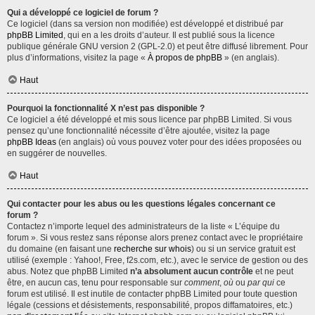
Qui a développé ce logiciel de forum ?
Ce logiciel (dans sa version non modifiée) est développé et distribué par
phpBB Limited
, qui en a les droits d’auteur. Il est publié sous la licence
publique générale GNU version 2 (GPL-2.0) et peut être diffusé librement. Pour
plus d’informations, visitez la page «
À propos de phpBB
» (en anglais).
Haut
Pourquoi la fonctionnalité X n’est pas disponible ?
Ce logiciel a été développé et mis sous licence par phpBB Limited. Si vous
pensez qu’une fonctionnalité nécessite d’être ajoutée, visitez la page
phpBB Ideas
(en anglais) où vous pouvez voter pour des idées proposées ou
en suggérer de nouvelles.
Haut
Qui contacter pour les abus ou les questions légales concernant ce
forum ?
Contactez n’importe lequel des administrateurs de la liste « L’équipe du
forum ». Si vous restez sans réponse alors prenez contact avec le propriétaire
du domaine (en faisant une
recherche sur whois
) ou si un service gratuit est
utilisé (exemple : Yahoo!, Free, f2s.com, etc.), avec le service de gestion ou des
abus. Notez que phpBB Limited
n’a absolument aucun contrôle
et ne peut
être, en aucun cas, tenu pour responsable sur
comment
,
où
ou
par qui
ce
forum est utilisé. Il est inutile de contacter phpBB Limited pour toute question
légale (cessions et désistements, responsabilité, propos diffamatoires, etc.)