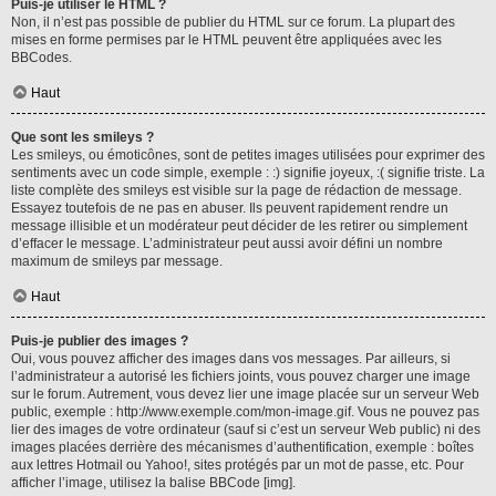
Puis-je utiliser le HTML ?
Non, il n’est pas possible de publier du HTML sur ce forum. La plupart des
mises en forme permises par le HTML peuvent être appliquées avec les
BBCodes.
Haut
Que sont les smileys ?
Les smileys, ou émoticônes, sont de petites images utilisées pour exprimer des
sentiments avec un code simple, exemple : :) signifie joyeux, :( signifie triste. La
liste complète des smileys est visible sur la page de rédaction de message.
Essayez toutefois de ne pas en abuser. Ils peuvent rapidement rendre un
message illisible et un modérateur peut décider de les retirer ou simplement
d’effacer le message. L’administrateur peut aussi avoir défini un nombre
maximum de smileys par message.
Haut
Puis-je publier des images ?
Oui, vous pouvez afficher des images dans vos messages. Par ailleurs, si
l’administrateur a autorisé les fichiers joints, vous pouvez charger une image
sur le forum. Autrement, vous devez lier une image placée sur un serveur Web
public, exemple : http://www.exemple.com/mon-image.gif. Vous ne pouvez pas
lier des images de votre ordinateur (sauf si c’est un serveur Web public) ni des
images placées derrière des mécanismes d’authentification, exemple : boîtes
aux lettres Hotmail ou Yahoo!, sites protégés par un mot de passe, etc. Pour
afficher l’image, utilisez la balise BBCode [img].