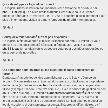
Qui a développé ce logiciel de forum ?
Ce logiciel (dans sa version non modifiée) est développé et distribué par
phpBB Limited
, qui en a les droits d’auteur. Il est publié sous la licence
publique générale GNU version 2 (GPL-2.0) et peut être diffusé librement. Pour
plus d’informations, visitez la page «
À propos de phpBB
» (en anglais).
Haut
Pourquoi la fonctionnalité X n’est pas disponible ?
Ce logiciel a été développé et mis sous licence par phpBB Limited. Si vous
pensez qu’une fonctionnalité nécessite d’être ajoutée, visitez la page
phpBB Ideas
(en anglais) où vous pouvez voter pour des idées proposées ou
en suggérer de nouvelles.
Haut
Qui contacter pour les abus ou les questions légales concernant ce
forum ?
Contactez n’importe lequel des administrateurs de la liste « L’équipe du
forum ». Si vous restez sans réponse alors prenez contact avec le propriétaire
du domaine (en faisant une
recherche sur whois
) ou si un service gratuit est
utilisé (exemple : Yahoo!, Free, f2s.com, etc.), avec le service de gestion ou des
abus. Notez que phpBB Limited
n’a absolument aucun contrôle
et ne peut
être, en aucun cas, tenu pour responsable sur
comment
,
où
ou
par qui
ce
forum est utilisé. Il est inutile de contacter phpBB Limited pour toute question
légale (cessions et désistements, responsabilité, propos diffamatoires, etc.)