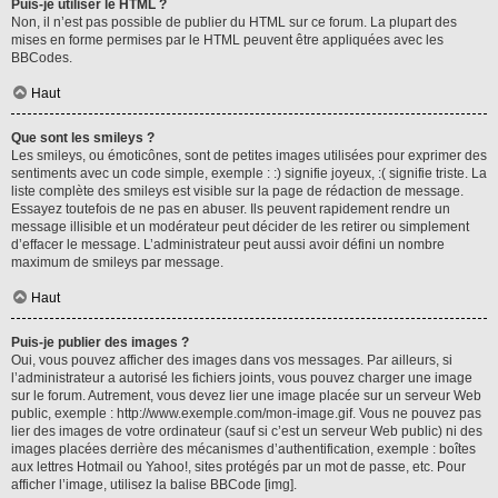
Puis-je utiliser le HTML ?
Non, il n’est pas possible de publier du HTML sur ce forum. La plupart des
mises en forme permises par le HTML peuvent être appliquées avec les
BBCodes.
Haut
Que sont les smileys ?
Les smileys, ou émoticônes, sont de petites images utilisées pour exprimer des
sentiments avec un code simple, exemple : :) signifie joyeux, :( signifie triste. La
liste complète des smileys est visible sur la page de rédaction de message.
Essayez toutefois de ne pas en abuser. Ils peuvent rapidement rendre un
message illisible et un modérateur peut décider de les retirer ou simplement
d’effacer le message. L’administrateur peut aussi avoir défini un nombre
maximum de smileys par message.
Haut
Puis-je publier des images ?
Oui, vous pouvez afficher des images dans vos messages. Par ailleurs, si
l’administrateur a autorisé les fichiers joints, vous pouvez charger une image
sur le forum. Autrement, vous devez lier une image placée sur un serveur Web
public, exemple : http://www.exemple.com/mon-image.gif. Vous ne pouvez pas
lier des images de votre ordinateur (sauf si c’est un serveur Web public) ni des
images placées derrière des mécanismes d’authentification, exemple : boîtes
aux lettres Hotmail ou Yahoo!, sites protégés par un mot de passe, etc. Pour
afficher l’image, utilisez la balise BBCode [img].