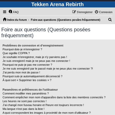
Tekken Arena Rebirth
FAQ
S’enregistrer
Connexion
R
Index du forum
Foire aux questions (Questions posées fréquemment)
e
Foire aux questions (Questions posées
c
fréquemment)
h
e
Problèmes de connexion et d’enregistrement
Pourquoi dois-je m’enregistrer ?
r
Que signifie COPPA ?
c
Je souhaite m’enregistrer, mais je n’y parviens pas !
Je suis enregistré mais je ne peux pas me connecter !
h
Pourquoi ne puis-je pas me connecter ?
Je me suis enregistré par le passé mais je ne peux plus me connecter ?!
e
J’ai perdu mon mot de passe !
r
Pourquoi suis-je automatiquement déconnecté ?
À quoi sert « Supprimer les cookies » ?
Paramètres et préférences de l’utilisateur
Comment modifier mes paramètres ?
Comment empêcher mon nom d’apparaître dans la liste des membres connectés ?
Les heures ne sont pas correctes !
J’ai changé mon fuseau horaire et l’heure est toujours incorrecte !
Ma langue n’est pas dans la liste !
A quoi correspondent les images à proximité de mon nom d’utilisateur ?