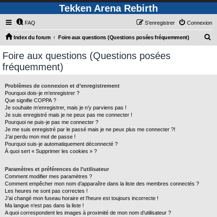
Tekken Arena Rebirth
FAQ
S’enregistrer
Connexion
R
Index du forum
Foire aux questions (Questions posées fréquemment)
e
Foire aux questions (Questions posées
c
fréquemment)
h
e
Problèmes de connexion et d’enregistrement
Pourquoi dois-je m’enregistrer ?
r
Que signifie COPPA ?
c
Je souhaite m’enregistrer, mais je n’y parviens pas !
Je suis enregistré mais je ne peux pas me connecter !
h
Pourquoi ne puis-je pas me connecter ?
Je me suis enregistré par le passé mais je ne peux plus me connecter ?!
e
J’ai perdu mon mot de passe !
r
Pourquoi suis-je automatiquement déconnecté ?
À quoi sert « Supprimer les cookies » ?
Paramètres et préférences de l’utilisateur
Comment modifier mes paramètres ?
Comment empêcher mon nom d’apparaître dans la liste des membres connectés ?
Les heures ne sont pas correctes !
J’ai changé mon fuseau horaire et l’heure est toujours incorrecte !
Ma langue n’est pas dans la liste !
A quoi correspondent les images à proximité de mon nom d’utilisateur ?