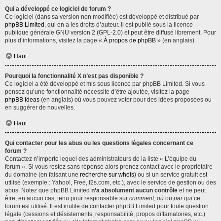
Qui a développé ce logiciel de forum ?
Ce logiciel (dans sa version non modifiée) est développé et distribué par
phpBB Limited
, qui en a les droits d’auteur. Il est publié sous la licence
publique générale GNU version 2 (GPL-2.0) et peut être diffusé librement. Pour
plus d’informations, visitez la page «
À propos de phpBB
» (en anglais).
Haut
Pourquoi la fonctionnalité X n’est pas disponible ?
Ce logiciel a été développé et mis sous licence par phpBB Limited. Si vous
pensez qu’une fonctionnalité nécessite d’être ajoutée, visitez la page
phpBB Ideas
(en anglais) où vous pouvez voter pour des idées proposées ou
en suggérer de nouvelles.
Haut
Qui contacter pour les abus ou les questions légales concernant ce
forum ?
Contactez n’importe lequel des administrateurs de la liste « L’équipe du
forum ». Si vous restez sans réponse alors prenez contact avec le propriétaire
du domaine (en faisant une
recherche sur whois
) ou si un service gratuit est
utilisé (exemple : Yahoo!, Free, f2s.com, etc.), avec le service de gestion ou des
abus. Notez que phpBB Limited
n’a absolument aucun contrôle
et ne peut
être, en aucun cas, tenu pour responsable sur
comment
,
où
ou
par qui
ce
forum est utilisé. Il est inutile de contacter phpBB Limited pour toute question
légale (cessions et désistements, responsabilité, propos diffamatoires, etc.)