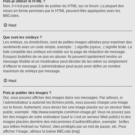
Puis-je utiliser le HTML ?
Non, il n’est pas possible de publier du HTML sur ce forum. La plupart des
mises en forme permises par le HTML peuvent être appliquées avec les
BBCodes.
Haut
Que sont les smileys ?
Les smileys, ou émoticônes, sont de petites images utilisées pour exprimer des
sentiments avec un code simple, exemple : :) signifie joyeux, :( signifie triste. La
liste complète des smileys est visible sur la page de rédaction de message.
Essayez toutefois de ne pas en abuser. Ils peuvent rapidement rendre un
message illisible et un modérateur peut décider de les retirer ou simplement
d’effacer le message. L’administrateur peut aussi avoir défini un nombre
maximum de smileys par message.
Haut
Puis-je publier des images ?
Oui, vous pouvez afficher des images dans vos messages. Par ailleurs, si
l’administrateur a autorisé les fichiers joints, vous pouvez charger une image
sur le forum. Autrement, vous devez lier une image placée sur un serveur Web
public, exemple : http://www.exemple.com/mon-image.gif. Vous ne pouvez pas
lier des images de votre ordinateur (sauf si c’est un serveur Web public) ni des
images placées derrière des mécanismes d’authentification, exemple : boîtes
aux lettres Hotmail ou Yahoo!, sites protégés par un mot de passe, etc. Pour
afficher l’image, utilisez la balise BBCode [img].