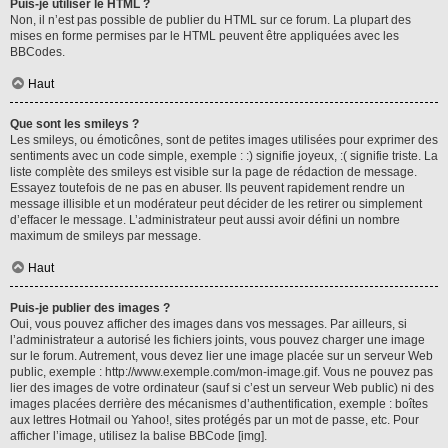
Puis-je utiliser le HTML ?
Non, il n’est pas possible de publier du HTML sur ce forum. La plupart des
mises en forme permises par le HTML peuvent être appliquées avec les
BBCodes.
Haut
Que sont les smileys ?
Les smileys, ou émoticônes, sont de petites images utilisées pour exprimer des
sentiments avec un code simple, exemple : :) signifie joyeux, :( signifie triste. La
liste complète des smileys est visible sur la page de rédaction de message.
Essayez toutefois de ne pas en abuser. Ils peuvent rapidement rendre un
message illisible et un modérateur peut décider de les retirer ou simplement
d’effacer le message. L’administrateur peut aussi avoir défini un nombre
maximum de smileys par message.
Haut
Puis-je publier des images ?
Oui, vous pouvez afficher des images dans vos messages. Par ailleurs, si
l’administrateur a autorisé les fichiers joints, vous pouvez charger une image
sur le forum. Autrement, vous devez lier une image placée sur un serveur Web
public, exemple : http://www.exemple.com/mon-image.gif. Vous ne pouvez pas
lier des images de votre ordinateur (sauf si c’est un serveur Web public) ni des
images placées derrière des mécanismes d’authentification, exemple : boîtes
aux lettres Hotmail ou Yahoo!, sites protégés par un mot de passe, etc. Pour
afficher l’image, utilisez la balise BBCode [img].