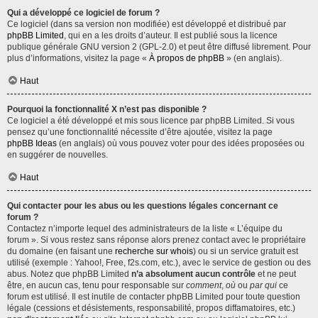
Qui a développé ce logiciel de forum ?
Ce logiciel (dans sa version non modifiée) est développé et distribué par
phpBB Limited
, qui en a les droits d’auteur. Il est publié sous la licence
publique générale GNU version 2 (GPL-2.0) et peut être diffusé librement. Pour
plus d’informations, visitez la page «
À propos de phpBB
» (en anglais).
Haut
Pourquoi la fonctionnalité X n’est pas disponible ?
Ce logiciel a été développé et mis sous licence par phpBB Limited. Si vous
pensez qu’une fonctionnalité nécessite d’être ajoutée, visitez la page
phpBB Ideas
(en anglais) où vous pouvez voter pour des idées proposées ou
en suggérer de nouvelles.
Haut
Qui contacter pour les abus ou les questions légales concernant ce
forum ?
Contactez n’importe lequel des administrateurs de la liste « L’équipe du
forum ». Si vous restez sans réponse alors prenez contact avec le propriétaire
du domaine (en faisant une
recherche sur whois
) ou si un service gratuit est
utilisé (exemple : Yahoo!, Free, f2s.com, etc.), avec le service de gestion ou des
abus. Notez que phpBB Limited
n’a absolument aucun contrôle
et ne peut
être, en aucun cas, tenu pour responsable sur
comment
,
où
ou
par qui
ce
forum est utilisé. Il est inutile de contacter phpBB Limited pour toute question
légale (cessions et désistements, responsabilité, propos diffamatoires, etc.)