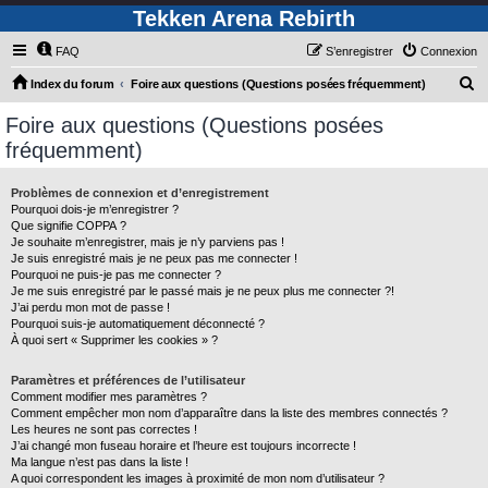
Tekken Arena Rebirth
FAQ
S’enregistrer
Connexion
R
Index du forum
Foire aux questions (Questions posées fréquemment)
e
Foire aux questions (Questions posées
c
fréquemment)
h
e
Problèmes de connexion et d’enregistrement
Pourquoi dois-je m’enregistrer ?
r
Que signifie COPPA ?
c
Je souhaite m’enregistrer, mais je n’y parviens pas !
Je suis enregistré mais je ne peux pas me connecter !
h
Pourquoi ne puis-je pas me connecter ?
Je me suis enregistré par le passé mais je ne peux plus me connecter ?!
e
J’ai perdu mon mot de passe !
r
Pourquoi suis-je automatiquement déconnecté ?
À quoi sert « Supprimer les cookies » ?
Paramètres et préférences de l’utilisateur
Comment modifier mes paramètres ?
Comment empêcher mon nom d’apparaître dans la liste des membres connectés ?
Les heures ne sont pas correctes !
J’ai changé mon fuseau horaire et l’heure est toujours incorrecte !
Ma langue n’est pas dans la liste !
A quoi correspondent les images à proximité de mon nom d’utilisateur ?