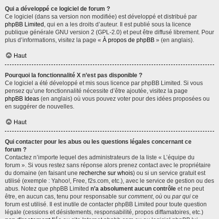
Qui a développé ce logiciel de forum ?
Ce logiciel (dans sa version non modifiée) est développé et distribué par
phpBB Limited
, qui en a les droits d’auteur. Il est publié sous la licence
publique générale GNU version 2 (GPL-2.0) et peut être diffusé librement. Pour
plus d’informations, visitez la page «
À propos de phpBB
» (en anglais).
Haut
Pourquoi la fonctionnalité X n’est pas disponible ?
Ce logiciel a été développé et mis sous licence par phpBB Limited. Si vous
pensez qu’une fonctionnalité nécessite d’être ajoutée, visitez la page
phpBB Ideas
(en anglais) où vous pouvez voter pour des idées proposées ou
en suggérer de nouvelles.
Haut
Qui contacter pour les abus ou les questions légales concernant ce
forum ?
Contactez n’importe lequel des administrateurs de la liste « L’équipe du
forum ». Si vous restez sans réponse alors prenez contact avec le propriétaire
du domaine (en faisant une
recherche sur whois
) ou si un service gratuit est
utilisé (exemple : Yahoo!, Free, f2s.com, etc.), avec le service de gestion ou des
abus. Notez que phpBB Limited
n’a absolument aucun contrôle
et ne peut
être, en aucun cas, tenu pour responsable sur
comment
,
où
ou
par qui
ce
forum est utilisé. Il est inutile de contacter phpBB Limited pour toute question
légale (cessions et désistements, responsabilité, propos diffamatoires, etc.)