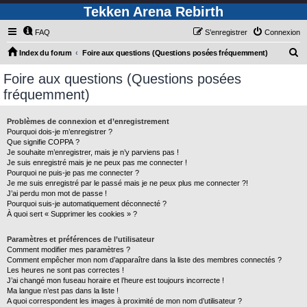
Tekken Arena Rebirth
FAQ
S’enregistrer
Connexion
R
Index du forum
Foire aux questions (Questions posées fréquemment)
e
Foire aux questions (Questions posées
c
fréquemment)
h
e
Problèmes de connexion et d’enregistrement
Pourquoi dois-je m’enregistrer ?
r
Que signifie COPPA ?
c
Je souhaite m’enregistrer, mais je n’y parviens pas !
Je suis enregistré mais je ne peux pas me connecter !
h
Pourquoi ne puis-je pas me connecter ?
Je me suis enregistré par le passé mais je ne peux plus me connecter ?!
e
J’ai perdu mon mot de passe !
r
Pourquoi suis-je automatiquement déconnecté ?
À quoi sert « Supprimer les cookies » ?
Paramètres et préférences de l’utilisateur
Comment modifier mes paramètres ?
Comment empêcher mon nom d’apparaître dans la liste des membres connectés ?
Les heures ne sont pas correctes !
J’ai changé mon fuseau horaire et l’heure est toujours incorrecte !
Ma langue n’est pas dans la liste !
A quoi correspondent les images à proximité de mon nom d’utilisateur ?