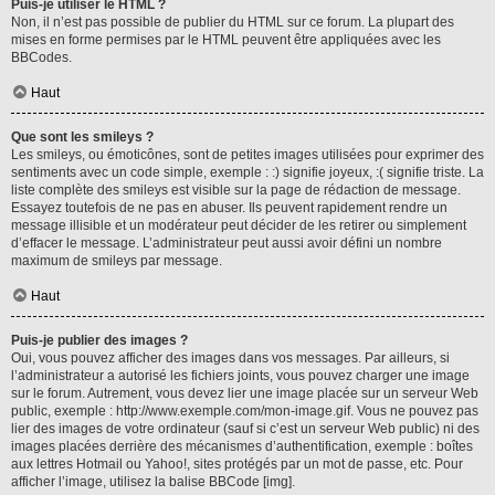
Puis-je utiliser le HTML ?
Non, il n’est pas possible de publier du HTML sur ce forum. La plupart des
mises en forme permises par le HTML peuvent être appliquées avec les
BBCodes.
Haut
Que sont les smileys ?
Les smileys, ou émoticônes, sont de petites images utilisées pour exprimer des
sentiments avec un code simple, exemple : :) signifie joyeux, :( signifie triste. La
liste complète des smileys est visible sur la page de rédaction de message.
Essayez toutefois de ne pas en abuser. Ils peuvent rapidement rendre un
message illisible et un modérateur peut décider de les retirer ou simplement
d’effacer le message. L’administrateur peut aussi avoir défini un nombre
maximum de smileys par message.
Haut
Puis-je publier des images ?
Oui, vous pouvez afficher des images dans vos messages. Par ailleurs, si
l’administrateur a autorisé les fichiers joints, vous pouvez charger une image
sur le forum. Autrement, vous devez lier une image placée sur un serveur Web
public, exemple : http://www.exemple.com/mon-image.gif. Vous ne pouvez pas
lier des images de votre ordinateur (sauf si c’est un serveur Web public) ni des
images placées derrière des mécanismes d’authentification, exemple : boîtes
aux lettres Hotmail ou Yahoo!, sites protégés par un mot de passe, etc. Pour
afficher l’image, utilisez la balise BBCode [img].