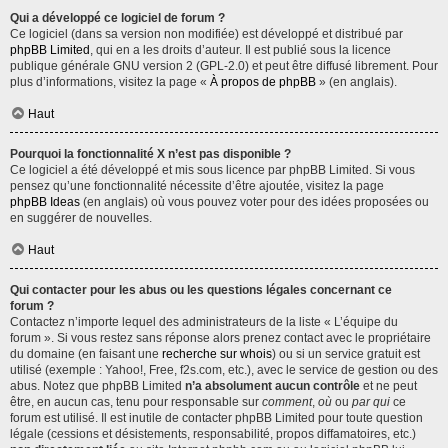
Qui a développé ce logiciel de forum ?
Ce logiciel (dans sa version non modifiée) est développé et distribué par
phpBB Limited
, qui en a les droits d’auteur. Il est publié sous la licence
publique générale GNU version 2 (GPL-2.0) et peut être diffusé librement. Pour
plus d’informations, visitez la page «
À propos de phpBB
» (en anglais).
Haut
Pourquoi la fonctionnalité X n’est pas disponible ?
Ce logiciel a été développé et mis sous licence par phpBB Limited. Si vous
pensez qu’une fonctionnalité nécessite d’être ajoutée, visitez la page
phpBB Ideas
(en anglais) où vous pouvez voter pour des idées proposées ou
en suggérer de nouvelles.
Haut
Qui contacter pour les abus ou les questions légales concernant ce
forum ?
Contactez n’importe lequel des administrateurs de la liste « L’équipe du
forum ». Si vous restez sans réponse alors prenez contact avec le propriétaire
du domaine (en faisant une
recherche sur whois
) ou si un service gratuit est
utilisé (exemple : Yahoo!, Free, f2s.com, etc.), avec le service de gestion ou des
abus. Notez que phpBB Limited
n’a absolument aucun contrôle
et ne peut
être, en aucun cas, tenu pour responsable sur
comment
,
où
ou
par qui
ce
forum est utilisé. Il est inutile de contacter phpBB Limited pour toute question
légale (cessions et désistements, responsabilité, propos diffamatoires, etc.)