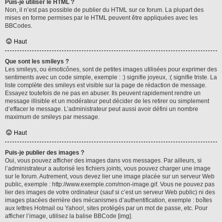
Puis-je utiliser le HTML ?
Non, il n’est pas possible de publier du HTML sur ce forum. La plupart des
mises en forme permises par le HTML peuvent être appliquées avec les
BBCodes.
Haut
Que sont les smileys ?
Les smileys, ou émoticônes, sont de petites images utilisées pour exprimer des
sentiments avec un code simple, exemple : :) signifie joyeux, :( signifie triste. La
liste complète des smileys est visible sur la page de rédaction de message.
Essayez toutefois de ne pas en abuser. Ils peuvent rapidement rendre un
message illisible et un modérateur peut décider de les retirer ou simplement
d’effacer le message. L’administrateur peut aussi avoir défini un nombre
maximum de smileys par message.
Haut
Puis-je publier des images ?
Oui, vous pouvez afficher des images dans vos messages. Par ailleurs, si
l’administrateur a autorisé les fichiers joints, vous pouvez charger une image
sur le forum. Autrement, vous devez lier une image placée sur un serveur Web
public, exemple : http://www.exemple.com/mon-image.gif. Vous ne pouvez pas
lier des images de votre ordinateur (sauf si c’est un serveur Web public) ni des
images placées derrière des mécanismes d’authentification, exemple : boîtes
aux lettres Hotmail ou Yahoo!, sites protégés par un mot de passe, etc. Pour
afficher l’image, utilisez la balise BBCode [img].