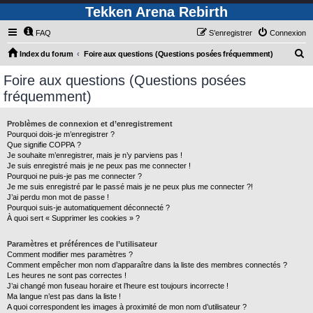
Tekken Arena Rebirth
FAQ
S’enregistrer
Connexion
R
Index du forum
Foire aux questions (Questions posées fréquemment)
e
Foire aux questions (Questions posées
c
fréquemment)
h
e
Problèmes de connexion et d’enregistrement
Pourquoi dois-je m’enregistrer ?
r
Que signifie COPPA ?
c
Je souhaite m’enregistrer, mais je n’y parviens pas !
Je suis enregistré mais je ne peux pas me connecter !
h
Pourquoi ne puis-je pas me connecter ?
Je me suis enregistré par le passé mais je ne peux plus me connecter ?!
e
J’ai perdu mon mot de passe !
r
Pourquoi suis-je automatiquement déconnecté ?
À quoi sert « Supprimer les cookies » ?
Paramètres et préférences de l’utilisateur
Comment modifier mes paramètres ?
Comment empêcher mon nom d’apparaître dans la liste des membres connectés ?
Les heures ne sont pas correctes !
J’ai changé mon fuseau horaire et l’heure est toujours incorrecte !
Ma langue n’est pas dans la liste !
A quoi correspondent les images à proximité de mon nom d’utilisateur ?