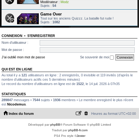
Modérateur :
Modz
Sujets :
54
Game Over
Tout sur les anciens Quizzz. La bataille fut rude !
Sujets :
1082
CONNEXION
•
S’ENREGISTRER
Nom d’utilisateur :
Mot de passe :
J’ai oublié mon mot de passe
Se souvenir de moi
QUI EST EN LIGNE
Au total il y a
121
utilisateurs en ligne : 2 enregistrés, 0 invisible et 119 invités (d’après le
nombre d’utilisateurs actifs ces 5 dernières minutes)
Le record du nombre d’utilisateurs en ligne est de
1522
, le 14 juil. 2026 à 07h35
STATISTIQUES
289847
messages •
7544
sujets •
1936
membres • Le membre enregistré le plus récent
est
Nicodemus
.
Index du forum
Heures au format
UTC+02:00
Développé par
phpBB
® Forum Software © phpBB Limited
Traduit par
phpBB-fr.com
PS4 Pro style ©
Jester