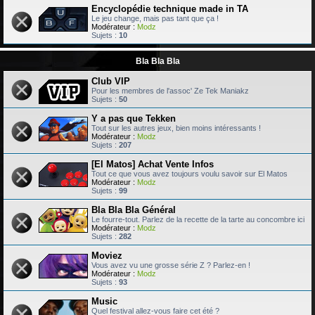
Encyclopédie technique made in TA
Le jeu change, mais pas tant que ça !
Modérateur :
Modz
Sujets :
10
Bla Bla Bla
Club VIP
Pour les membres de l'assoc' Ze Tek Maniakz
Sujets :
50
Y a pas que Tekken
Tout sur les autres jeux, bien moins intéressants !
Modérateur :
Modz
Sujets :
207
[El Matos] Achat Vente Infos
Tout ce que vous avez toujours voulu savoir sur El Matos
Modérateur :
Modz
Sujets :
99
Bla Bla Bla Général
Le fourre-tout. Parlez de la recette de la tarte au concombre ici
Modérateur :
Modz
Sujets :
282
Moviez
Vous avez vu une grosse série Z ? Parlez-en !
Modérateur :
Modz
Sujets :
93
Music
Quel festival allez-vous faire cet été ?