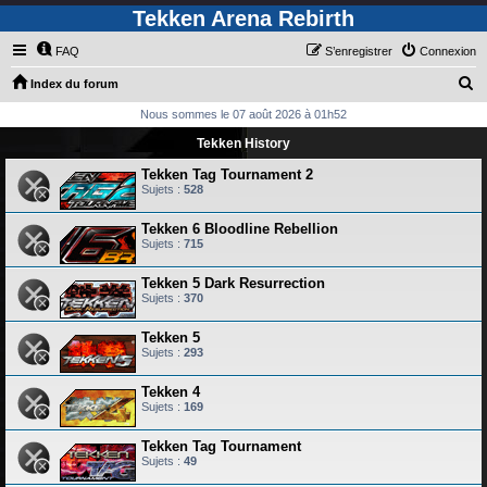
Tekken Arena Rebirth
FAQ
S’enregistrer
Connexion
R
Index du forum
e
Nous sommes le 07 août 2026 à 01h52
c
Tekken History
h
Tekken Tag Tournament 2
e
Sujets :
528
r
Tekken 6 Bloodline Rebellion
c
Sujets :
715
h
Tekken 5 Dark Resurrection
e
Sujets :
370
r
Tekken 5
Sujets :
293
Tekken 4
Sujets :
169
Tekken Tag Tournament
Sujets :
49