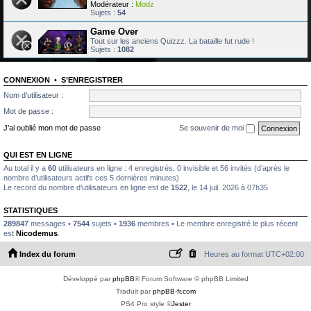
Modérateur :
Modz
Sujets :
54
Game Over
Tout sur les anciens Quizzz. La bataille fut rude !
Sujets :
1082
CONNEXION
•
S’ENREGISTRER
Nom d’utilisateur :
Mot de passe :
J’ai oublié mon mot de passe
Se souvenir de moi
QUI EST EN LIGNE
Au total il y a
60
utilisateurs en ligne : 4 enregistrés, 0 invisible et 56 invités (d’après le
nombre d’utilisateurs actifs ces 5 dernières minutes)
Le record du nombre d’utilisateurs en ligne est de
1522
, le 14 juil. 2026 à 07h35
STATISTIQUES
289847
messages •
7544
sujets •
1936
membres • Le membre enregistré le plus récent
est
Nicodemus
.
Index du forum
Heures au format
UTC+02:00
Développé par
phpBB
® Forum Software © phpBB Limited
Traduit par
phpBB-fr.com
PS4 Pro style ©
Jester