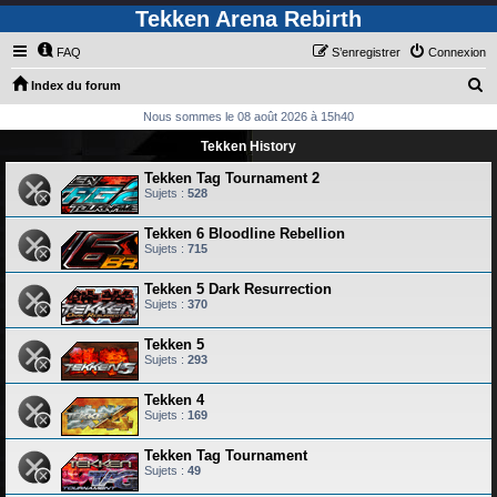
Tekken Arena Rebirth
FAQ
S’enregistrer
Connexion
R
Index du forum
e
Nous sommes le 08 août 2026 à 15h40
c
Tekken History
h
Tekken Tag Tournament 2
e
Sujets :
528
r
Tekken 6 Bloodline Rebellion
c
Sujets :
715
h
Tekken 5 Dark Resurrection
e
Sujets :
370
r
Tekken 5
Sujets :
293
Tekken 4
Sujets :
169
Tekken Tag Tournament
Sujets :
49