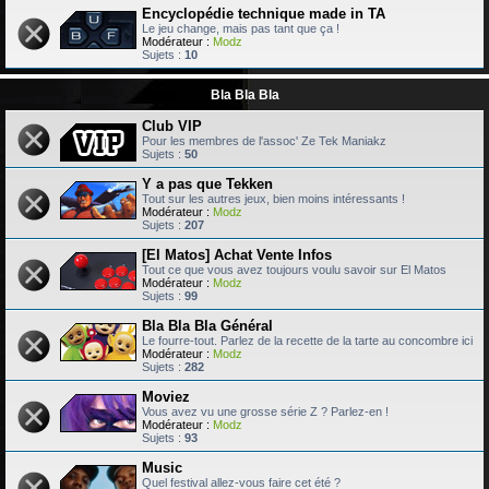
Encyclopédie technique made in TA
Le jeu change, mais pas tant que ça !
Modérateur :
Modz
Sujets :
10
Bla Bla Bla
Club VIP
Pour les membres de l'assoc' Ze Tek Maniakz
Sujets :
50
Y a pas que Tekken
Tout sur les autres jeux, bien moins intéressants !
Modérateur :
Modz
Sujets :
207
[El Matos] Achat Vente Infos
Tout ce que vous avez toujours voulu savoir sur El Matos
Modérateur :
Modz
Sujets :
99
Bla Bla Bla Général
Le fourre-tout. Parlez de la recette de la tarte au concombre ici
Modérateur :
Modz
Sujets :
282
Moviez
Vous avez vu une grosse série Z ? Parlez-en !
Modérateur :
Modz
Sujets :
93
Music
Quel festival allez-vous faire cet été ?