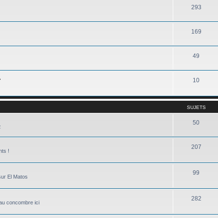
293
169
49
A
10
SUJETS
50
z
207
nts !
99
sur El Matos
282
e au concombre ici