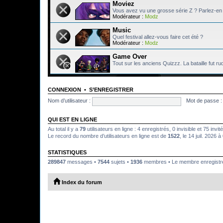
Moviez
Vous avez vu une grosse série Z ? Parlez-en 
Modérateur :
Modz
Music
Quel festival allez-vous faire cet été ?
Modérateur :
Modz
Game Over
Tout sur les anciens Quizzz. La bataille fut ru
CONNEXION
•
S’ENREGISTRER
Nom d’utilisateur :
Mot de passe :
QUI EST EN LIGNE
Au total il y a
79
utilisateurs en ligne : 4 enregistrés, 0 invisible et 75 inv
Le record du nombre d’utilisateurs en ligne est de
1522
, le 14 juil. 2026 
STATISTIQUES
289847
messages •
7544
sujets •
1936
membres • Le membre enregistré 
Index du forum