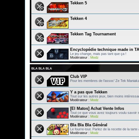
Tekken 5
Tekken 4
Tekken Tag Tournament
Encyclopédie technique made in T
Le jeu change, mais pas tant que ça !
Modérateur :
Modz
BLA BLA BLA
Club VIP
Pour les membres de l'assoc' Ze Tek Maniak
Y a pas que Tekken
Tout sur les autres jeux, bien moins intéressa
Modérateur :
Modz
[El Matos] Achat Vente Infos
Tout ce que vous avez toujours voulu savoir 
Modérateur :
Modz
Bla Bla Bla Général
Le fourre-tout. Parlez de la recette de la tart
Modérateur :
Modz