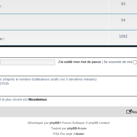
93
!
54
1082
de !
J’ai oublié mon mot de passe
|
Se souvenir de moi
ités (d’après le nombre d’utilisateurs actifs ces 5 dernières minutes)
à 07h35
le plus récent est
Nicodemus
.
Nou
Développé par
phpBB
® Forum Software © phpBB Limited
Traduit par
phpBB-fr.com
PS4 Pro style ©
Jester