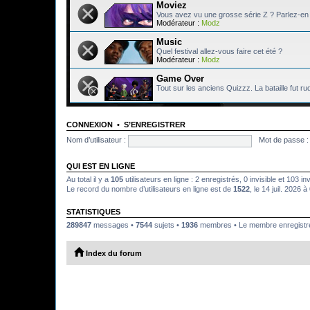
Moviez
Vous avez vu une grosse série Z ? Parlez-en 
Modérateur :
Modz
Music
Quel festival allez-vous faire cet été ?
Modérateur :
Modz
Game Over
Tout sur les anciens Quizzz. La bataille fut ru
CONNEXION
•
S’ENREGISTRER
Nom d’utilisateur :
Mot de passe :
QUI EST EN LIGNE
Au total il y a
105
utilisateurs en ligne : 2 enregistrés, 0 invisible et 103 i
Le record du nombre d’utilisateurs en ligne est de
1522
, le 14 juil. 2026 
STATISTIQUES
289847
messages •
7544
sujets •
1936
membres • Le membre enregistré 
Index du forum