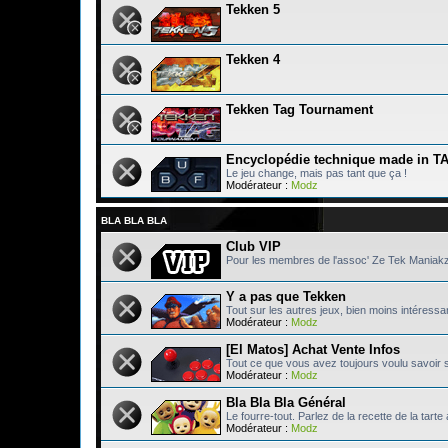
Tekken 5
Tekken 4
Tekken Tag Tournament
Encyclopédie technique made in T
Le jeu change, mais pas tant que ça !
Modérateur :
Modz
BLA BLA BLA
Club VIP
Pour les membres de l'assoc' Ze Tek Maniak
Y a pas que Tekken
Tout sur les autres jeux, bien moins intéressa
Modérateur :
Modz
[El Matos] Achat Vente Infos
Tout ce que vous avez toujours voulu savoir 
Modérateur :
Modz
Bla Bla Bla Général
Le fourre-tout. Parlez de la recette de la tart
Modérateur :
Modz