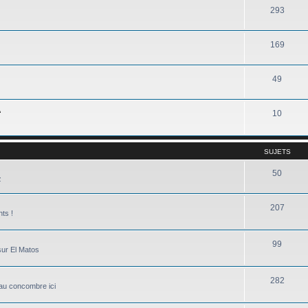
293
169
49
A
10
SUJETS
50
z
207
nts !
99
sur El Matos
282
e au concombre ici