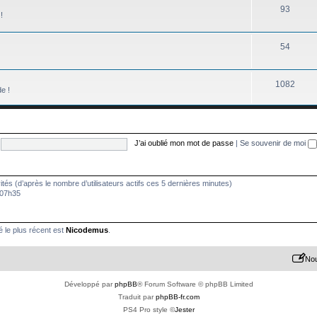
93
!
54
1082
de !
J’ai oublié mon mot de passe
|
Se souvenir de moi
nvités (d’après le nombre d’utilisateurs actifs ces 5 dernières minutes)
à 07h35
le plus récent est
Nicodemus
.
Nou
Développé par
phpBB
® Forum Software © phpBB Limited
Traduit par
phpBB-fr.com
PS4 Pro style ©
Jester