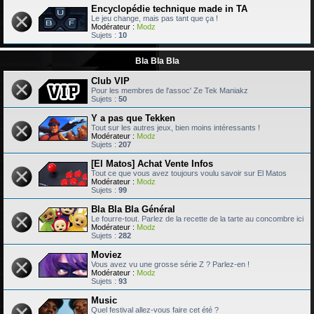
Encyclopédie technique made in TA
Le jeu change, mais pas tant que ça !
Modérateur :
Modz
Sujets :
10
Bla Bla Bla
Club VIP
Pour les membres de l'assoc' Ze Tek Maniakz
Sujets :
50
Y a pas que Tekken
Tout sur les autres jeux, bien moins intéressants !
Modérateur :
Modz
Sujets :
207
[El Matos] Achat Vente Infos
Tout ce que vous avez toujours voulu savoir sur El Matos
Modérateur :
Modz
Sujets :
99
Bla Bla Bla Général
Le fourre-tout. Parlez de la recette de la tarte au concombre ici
Modérateur :
Modz
Sujets :
282
Moviez
Vous avez vu une grosse série Z ? Parlez-en !
Modérateur :
Modz
Sujets :
93
Music
Quel festival allez-vous faire cet été ?