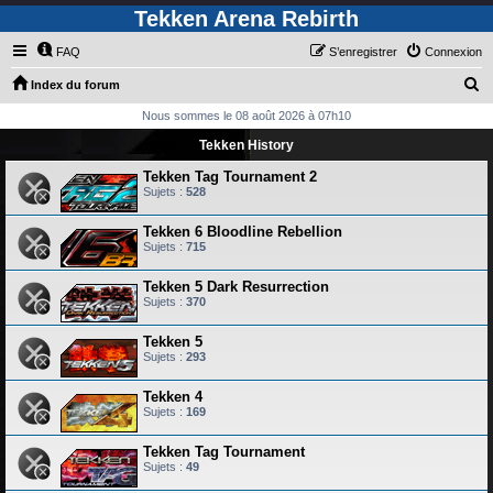
Tekken Arena Rebirth
FAQ
S’enregistrer
Connexion
R
Index du forum
e
Nous sommes le 08 août 2026 à 07h10
c
Tekken History
h
Tekken Tag Tournament 2
e
Sujets :
528
r
Tekken 6 Bloodline Rebellion
c
Sujets :
715
h
Tekken 5 Dark Resurrection
e
Sujets :
370
r
Tekken 5
Sujets :
293
Tekken 4
Sujets :
169
Tekken Tag Tournament
Sujets :
49