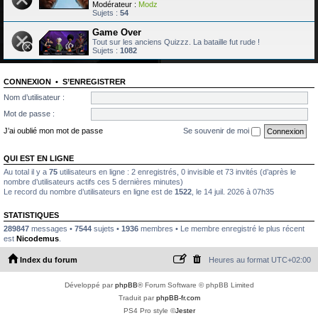
Modérateur :
Modz
Sujets :
54
Game Over
Tout sur les anciens Quizzz. La bataille fut rude !
Sujets :
1082
CONNEXION
•
S’ENREGISTRER
Nom d’utilisateur :
Mot de passe :
J’ai oublié mon mot de passe
Se souvenir de moi
QUI EST EN LIGNE
Au total il y a
75
utilisateurs en ligne : 2 enregistrés, 0 invisible et 73 invités (d’après le
nombre d’utilisateurs actifs ces 5 dernières minutes)
Le record du nombre d’utilisateurs en ligne est de
1522
, le 14 juil. 2026 à 07h35
STATISTIQUES
289847
messages •
7544
sujets •
1936
membres • Le membre enregistré le plus récent
est
Nicodemus
.
Index du forum
Heures au format
UTC+02:00
Développé par
phpBB
® Forum Software © phpBB Limited
Traduit par
phpBB-fr.com
PS4 Pro style ©
Jester