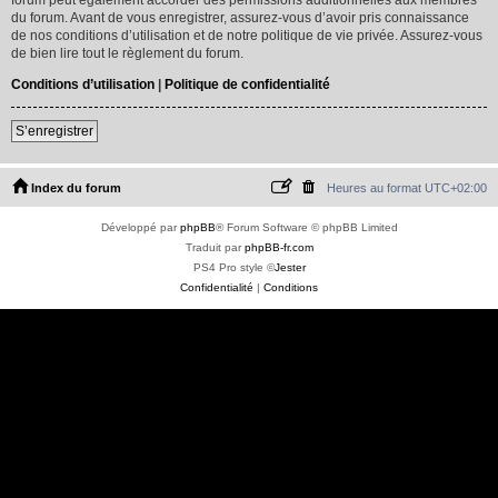
du forum. Avant de vous enregistrer, assurez-vous d’avoir pris connaissance
de nos conditions d’utilisation et de notre politique de vie privée. Assurez-vous
de bien lire tout le règlement du forum.
Conditions d’utilisation
|
Politique de confidentialité
S’enregistrer
Index du forum
Heures au format
UTC+02:00
Développé par
phpBB
® Forum Software © phpBB Limited
Traduit par
phpBB-fr.com
PS4 Pro style ©
Jester
Confidentialité
|
Conditions