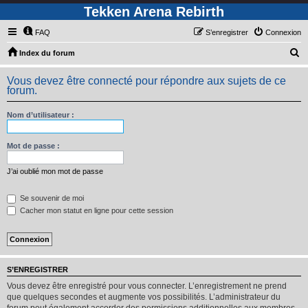
Tekken Arena Rebirth
FAQ
S’enregistrer
Connexion
R
Index du forum
e
Vous devez être connecté pour répondre aux sujets de ce
c
forum.
h
Nom d’utilisateur :
e
r
Mot de passe :
c
h
J’ai oublié mon mot de passe
e
Se souvenir de moi
r
Cacher mon statut en ligne pour cette session
S’ENREGISTRER
Vous devez être enregistré pour vous connecter. L’enregistrement ne prend
que quelques secondes et augmente vos possibilités. L’administrateur du
forum peut également accorder des permissions additionnelles aux membres