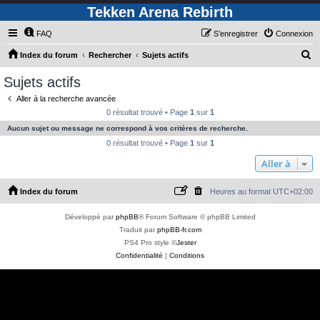
Tekken Arena Rebirth
FAQ
S’enregistrer
Connexion
R
Index du forum
Rechercher
Sujets actifs
e
Sujets actifs
c
Aller à la recherche avancée
h
0 résultat trouvé • Page
1
sur
1
e
Aucun sujet ou message ne correspond à vos critères de recherche.
r
0 résultat trouvé • Page
1
sur
1
c
Aller à
h
Index du forum
Heures au format
UTC+02:00
e
r
Développé par
phpBB
® Forum Software © phpBB Limited
Traduit par
phpBB-fr.com
PS4 Pro style ©
Jester
Confidentialité
|
Conditions