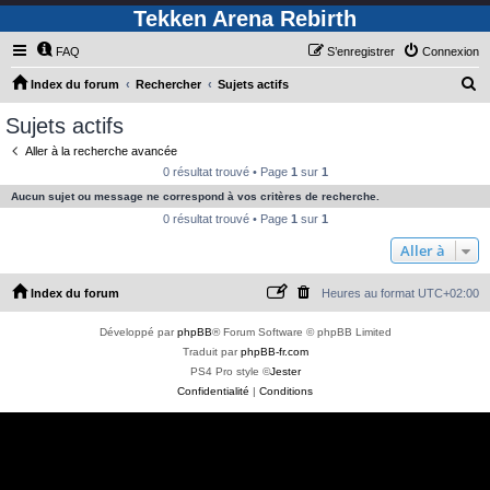
Tekken Arena Rebirth
FAQ
S’enregistrer
Connexion
R
Index du forum
Rechercher
Sujets actifs
e
Sujets actifs
c
Aller à la recherche avancée
h
0 résultat trouvé • Page
1
sur
1
e
Aucun sujet ou message ne correspond à vos critères de recherche.
r
0 résultat trouvé • Page
1
sur
1
c
Aller à
h
Index du forum
Heures au format
UTC+02:00
e
r
Développé par
phpBB
® Forum Software © phpBB Limited
Traduit par
phpBB-fr.com
PS4 Pro style ©
Jester
Confidentialité
|
Conditions