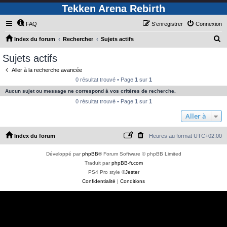
Tekken Arena Rebirth
FAQ
S’enregistrer
Connexion
R
Index du forum
Rechercher
Sujets actifs
e
Sujets actifs
c
Aller à la recherche avancée
h
0 résultat trouvé • Page
1
sur
1
e
Aucun sujet ou message ne correspond à vos critères de recherche.
r
0 résultat trouvé • Page
1
sur
1
c
Aller à
h
Index du forum
Heures au format
UTC+02:00
e
r
Développé par
phpBB
® Forum Software © phpBB Limited
Traduit par
phpBB-fr.com
PS4 Pro style ©
Jester
Confidentialité
|
Conditions