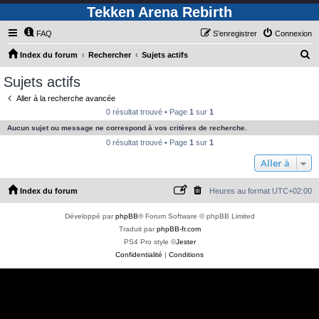
Tekken Arena Rebirth
FAQ
S’enregistrer
Connexion
R
Index du forum
Rechercher
Sujets actifs
e
Sujets actifs
c
Aller à la recherche avancée
h
0 résultat trouvé • Page
1
sur
1
e
Aucun sujet ou message ne correspond à vos critères de recherche.
r
0 résultat trouvé • Page
1
sur
1
c
Aller à
h
Index du forum
Heures au format
UTC+02:00
e
r
Développé par
phpBB
® Forum Software © phpBB Limited
Traduit par
phpBB-fr.com
PS4 Pro style ©
Jester
Confidentialité
|
Conditions