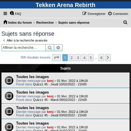
Tekken Arena Rebirth
FAQ
S’enregistrer
Connexion
R
Index du forum
Rechercher
Sujets sans réponse
e
Sujets sans réponse
c
Aller à la recherche avancée
h
Rechercher
Recherche avancée
e
Page
1
sur
8
1
2
3
4
5
8
Suivante
358 résultats trouvés
r
…
c
Sujets
h
Toutes les images
e
Dernier message par
kenj
«
01 févr. 2022 à 19h18
Posté dans
Quizzz 45 - Jeudi 10/02/2022 - 21h00
r
Toutes les images
Dernier message par
kenj
«
01 févr. 2022 à 19h18
Posté dans
Quizzz 45 - Mardi 08/02/2022 - 21h00
Toutes les images
Dernier message par
kenj
«
01 févr. 2022 à 19h18
Posté dans
Quizzz 45 - Jeudi 03/02/2022 - 21h00
Toutes les images
Dernier message par
kenj
«
01 févr. 2022 à 19h18
Posté dans
Quizzz 45 - Mardi 01/02/2022 - 21h00