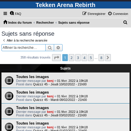
Tekken Arena Rebirth
FAQ
S’enregistrer
Connexion
R
Index du forum
Rechercher
Sujets sans réponse
e
Sujets sans réponse
c
Aller à la recherche avancée
h
Rechercher
Recherche avancée
e
Page
1
sur
8
1
2
3
4
5
8
Suivante
358 résultats trouvés
r
…
c
Sujets
h
Toutes les images
e
Dernier message par
kenj
«
01 févr. 2022 à 19h18
Posté dans
Quizzz 45 - Jeudi 10/02/2022 - 21h00
r
Toutes les images
Dernier message par
kenj
«
01 févr. 2022 à 19h18
Posté dans
Quizzz 45 - Mardi 08/02/2022 - 21h00
Toutes les images
Dernier message par
kenj
«
01 févr. 2022 à 19h18
Posté dans
Quizzz 45 - Jeudi 03/02/2022 - 21h00
Toutes les images
Dernier message par
kenj
«
01 févr. 2022 à 19h18
Posté dans
Quizzz 45 - Mardi 01/02/2022 - 21h00