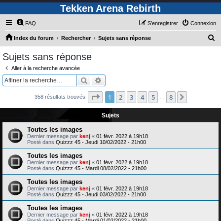
Tekken Arena Rebirth
FAQ
S’enregistrer
Connexion
R
Index du forum
Rechercher
Sujets sans réponse
e
Sujets sans réponse
c
Aller à la recherche avancée
h
Rechercher
Recherche avancée
e
Page
1
sur
8
1
2
3
4
5
8
Suivante
358 résultats trouvés
r
…
c
Sujets
h
Toutes les images
e
Dernier message par
kenj
«
01 févr. 2022 à 19h18
Posté dans
Quizzz 45 - Jeudi 10/02/2022 - 21h00
r
Toutes les images
Dernier message par
kenj
«
01 févr. 2022 à 19h18
Posté dans
Quizzz 45 - Mardi 08/02/2022 - 21h00
Toutes les images
Dernier message par
kenj
«
01 févr. 2022 à 19h18
Posté dans
Quizzz 45 - Jeudi 03/02/2022 - 21h00
Toutes les images
Dernier message par
kenj
«
01 févr. 2022 à 19h18
Posté dans
Quizzz 45 - Mardi 01/02/2022 - 21h00