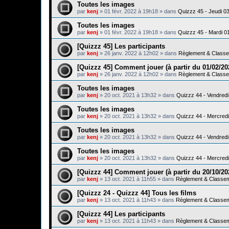
Toutes les images
par
kenj
»
01 févr. 2022 à 19h18
» dans
Quizzz 45 - Jeudi 0
Toutes les images
par
kenj
»
01 févr. 2022 à 19h18
» dans
Quizzz 45 - Mardi 0
[Quizzz 45] Les participants
par
kenj
»
26 janv. 2022 à 12h02
» dans
Règlement & Class
[Quizzz 45] Comment jouer (à partir du 01/02/20
par
kenj
»
26 janv. 2022 à 12h02
» dans
Règlement & Class
Toutes les images
par
kenj
»
20 oct. 2021 à 13h32
» dans
Quizzz 44 - Vendredi
Toutes les images
par
kenj
»
20 oct. 2021 à 13h32
» dans
Quizzz 44 - Mercredi
Toutes les images
par
kenj
»
20 oct. 2021 à 13h32
» dans
Quizzz 44 - Vendredi
Toutes les images
par
kenj
»
20 oct. 2021 à 13h32
» dans
Quizzz 44 - Mercredi
[Quizzz 44] Comment jouer (à partir du 20/10/20
par
kenj
»
13 oct. 2021 à 11h55
» dans
Règlement & Classe
[Quizzz 24 - Quizzz 44] Tous les films
par
kenj
»
13 oct. 2021 à 11h43
» dans
Règlement & Classe
[Quizzz 44] Les participants
par
kenj
»
13 oct. 2021 à 11h43
» dans
Règlement & Classe