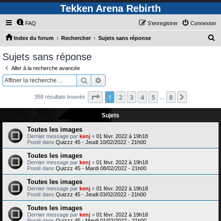
Tekken Arena Rebirth
FAQ
S’enregistrer
Connexion
R
Index du forum
Rechercher
Sujets sans réponse
e
Sujets sans réponse
c
Aller à la recherche avancée
h
Rechercher
Recherche avancée
e
Page
1
sur
8
1
2
3
4
5
8
Suivante
358 résultats trouvés
r
…
c
Sujets
h
Toutes les images
e
Dernier message par
kenj
«
01 févr. 2022 à 19h18
Posté dans
Quizzz 45 - Jeudi 10/02/2022 - 21h00
r
Toutes les images
Dernier message par
kenj
«
01 févr. 2022 à 19h18
Posté dans
Quizzz 45 - Mardi 08/02/2022 - 21h00
Toutes les images
Dernier message par
kenj
«
01 févr. 2022 à 19h18
Posté dans
Quizzz 45 - Jeudi 03/02/2022 - 21h00
Toutes les images
Dernier message par
kenj
«
01 févr. 2022 à 19h18
Posté dans
Quizzz 45 - Mardi 01/02/2022 - 21h00