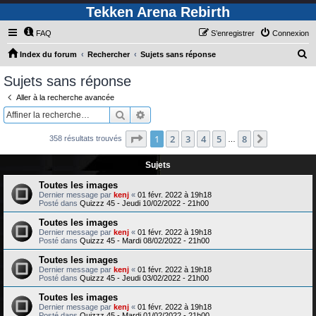
Tekken Arena Rebirth
FAQ
S’enregistrer
Connexion
R
Index du forum
Rechercher
Sujets sans réponse
e
Sujets sans réponse
c
Aller à la recherche avancée
h
Rechercher
Recherche avancée
e
Page
1
sur
8
1
2
3
4
5
8
Suivante
358 résultats trouvés
r
…
c
Sujets
h
Toutes les images
e
Dernier message par
kenj
«
01 févr. 2022 à 19h18
Posté dans
Quizzz 45 - Jeudi 10/02/2022 - 21h00
r
Toutes les images
Dernier message par
kenj
«
01 févr. 2022 à 19h18
Posté dans
Quizzz 45 - Mardi 08/02/2022 - 21h00
Toutes les images
Dernier message par
kenj
«
01 févr. 2022 à 19h18
Posté dans
Quizzz 45 - Jeudi 03/02/2022 - 21h00
Toutes les images
Dernier message par
kenj
«
01 févr. 2022 à 19h18
Posté dans
Quizzz 45 - Mardi 01/02/2022 - 21h00