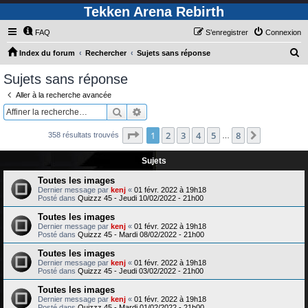
Tekken Arena Rebirth
FAQ
S’enregistrer
Connexion
R
Index du forum
Rechercher
Sujets sans réponse
e
Sujets sans réponse
c
Aller à la recherche avancée
h
Rechercher
Recherche avancée
e
Page
1
sur
8
1
2
3
4
5
8
Suivante
358 résultats trouvés
r
…
c
Sujets
h
Toutes les images
e
Dernier message par
kenj
«
01 févr. 2022 à 19h18
Posté dans
Quizzz 45 - Jeudi 10/02/2022 - 21h00
r
Toutes les images
Dernier message par
kenj
«
01 févr. 2022 à 19h18
Posté dans
Quizzz 45 - Mardi 08/02/2022 - 21h00
Toutes les images
Dernier message par
kenj
«
01 févr. 2022 à 19h18
Posté dans
Quizzz 45 - Jeudi 03/02/2022 - 21h00
Toutes les images
Dernier message par
kenj
«
01 févr. 2022 à 19h18
Posté dans
Quizzz 45 - Mardi 01/02/2022 - 21h00