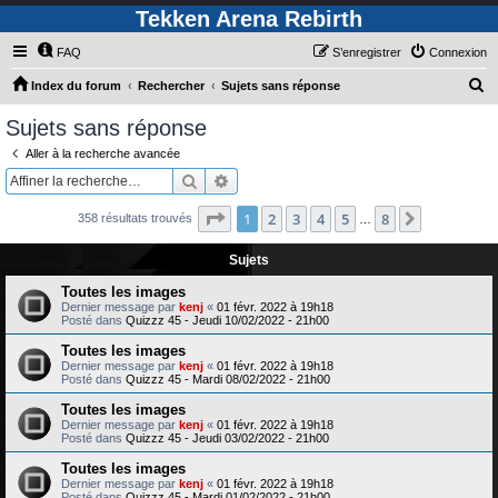
Tekken Arena Rebirth
FAQ
S’enregistrer
Connexion
R
Index du forum
Rechercher
Sujets sans réponse
e
Sujets sans réponse
c
Aller à la recherche avancée
h
Rechercher
Recherche avancée
e
Page
1
sur
8
1
2
3
4
5
8
Suivante
358 résultats trouvés
r
…
c
Sujets
h
Toutes les images
e
Dernier message par
kenj
«
01 févr. 2022 à 19h18
Posté dans
Quizzz 45 - Jeudi 10/02/2022 - 21h00
r
Toutes les images
Dernier message par
kenj
«
01 févr. 2022 à 19h18
Posté dans
Quizzz 45 - Mardi 08/02/2022 - 21h00
Toutes les images
Dernier message par
kenj
«
01 févr. 2022 à 19h18
Posté dans
Quizzz 45 - Jeudi 03/02/2022 - 21h00
Toutes les images
Dernier message par
kenj
«
01 févr. 2022 à 19h18
Posté dans
Quizzz 45 - Mardi 01/02/2022 - 21h00