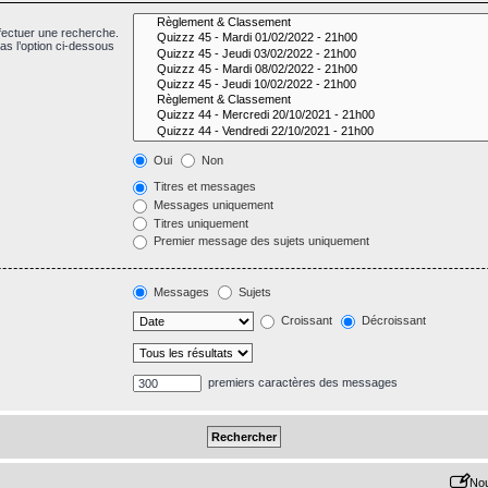
fectuer une recherche.
s l’option ci-dessous
Oui
Non
Titres et messages
Messages uniquement
Titres uniquement
Premier message des sujets uniquement
Messages
Sujets
Croissant
Décroissant
premiers caractères des messages
Nou