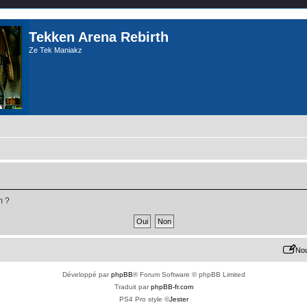
Tekken Arena Rebirth
Ze Tek Maniakz
m ?
Nou
Développé par
phpBB
® Forum Software © phpBB Limited
Traduit par
phpBB-fr.com
PS4 Pro style ©
Jester