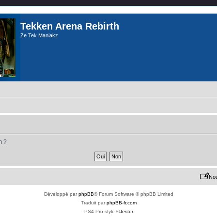
Tekken Arena Rebirth
Ze Tek Maniakz
m ?
Nou
Développé par
phpBB
® Forum Software © phpBB Limited
Traduit par
phpBB-fr.com
PS4 Pro style ©
Jester