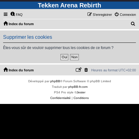
Tekken Arena Rebirth
FAQ
S’enregistrer
Connexion
R
Index du forum
e
Supprimer les cookies
c
h
Êtes-vous sûr de vouloir supprimer tous les cookies de ce forum ?
e
r
c
Index du forum
Heures au format
UTC+02:00
h
Développé par
phpBB
® Forum Software © phpBB Limited
e
Traduit par
phpBB-fr.com
r
PS4 Pro style ©
Jester
Confidentialité
|
Conditions