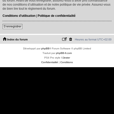
du forum. Avant de vous enregistrer, assurez-vous d’avoir pris connaissance
de nos conditions d’utilisation et de notre politique de vie privée. Assurez-vous
de bien lire tout le règlement du forum.
Conditions d’utilisation
|
Politique de confidentialité
S’enregistrer
Index du forum
Heures au format
UTC+02:00
Développé par
phpBB
® Forum Software © phpBB Limited
Traduit par
phpBB-fr.com
PS4 Pro style ©
Jester
Confidentialité
|
Conditions