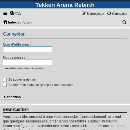
Tekken Arena Rebirth
FAQ
S’enregistrer
Connexion
R
Index du forum
e
Connexion
c
h
Nom d’utilisateur :
e
r
Mot de passe :
c
J’ai oublié mon mot de passe
h
e
Se souvenir de moi
Cacher mon statut en ligne pour cette session
r
S’ENREGISTRER
Vous devez être enregistré pour vous connecter. L’enregistrement ne prend
que quelques secondes et augmente vos possibilités. L’administrateur du
forum peut également accorder des permissions additionnelles aux membres