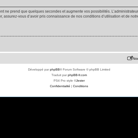
ment ne prend que quelques secondes et augmente vos possibilités. L’administrate
 assurez-vous d’avoir pris connaissance de nos conditions d’utilisation et de notre 
Nou
Développé par
phpBB
® Forum Software © phpBB Limited
Traduit par
phpBB-fr.com
PS4 Pro style ©
Jester
Confidentialité
|
Conditions