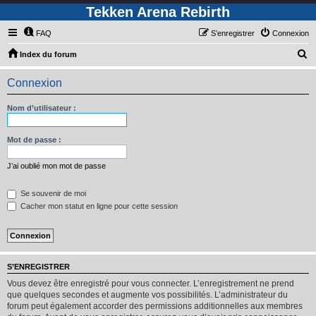
Tekken Arena Rebirth
FAQ
S’enregistrer
Connexion
R
Index du forum
e
Connexion
c
h
Nom d’utilisateur :
e
r
Mot de passe :
c
J’ai oublié mon mot de passe
h
e
Se souvenir de moi
Cacher mon statut en ligne pour cette session
r
S’ENREGISTRER
Vous devez être enregistré pour vous connecter. L’enregistrement ne prend
que quelques secondes et augmente vos possibilités. L’administrateur du
forum peut également accorder des permissions additionnelles aux membres