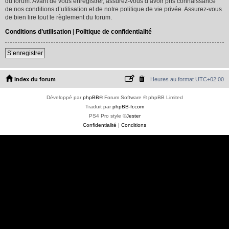
du forum. Avant de vous enregistrer, assurez-vous d’avoir pris connaissance
de nos conditions d’utilisation et de notre politique de vie privée. Assurez-vous
de bien lire tout le règlement du forum.
Conditions d’utilisation
|
Politique de confidentialité
S’enregistrer
Index du forum
Heures au format
UTC+02:00
Développé par
phpBB
® Forum Software © phpBB Limited
Traduit par
phpBB-fr.com
PS4 Pro style ©
Jester
Confidentialité
|
Conditions