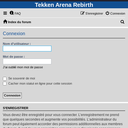
Tekken Arena Rebirth
FAQ
S’enregistrer
Connexion
R
Index du forum
e
Connexion
c
h
Nom d’utilisateur :
e
r
Mot de passe :
c
J’ai oublié mon mot de passe
h
e
Se souvenir de moi
Cacher mon statut en ligne pour cette session
r
S’ENREGISTRER
Vous devez être enregistré pour vous connecter. L’enregistrement ne prend
que quelques secondes et augmente vos possibilités. L’administrateur du
forum peut également accorder des permissions additionnelles aux membres