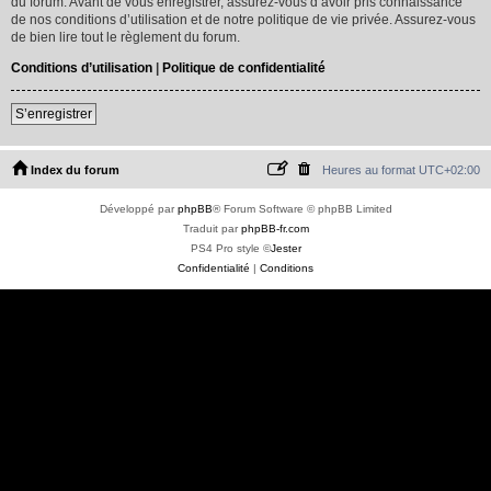
du forum. Avant de vous enregistrer, assurez-vous d’avoir pris connaissance
de nos conditions d’utilisation et de notre politique de vie privée. Assurez-vous
de bien lire tout le règlement du forum.
Conditions d’utilisation
|
Politique de confidentialité
S’enregistrer
Index du forum
Heures au format
UTC+02:00
Développé par
phpBB
® Forum Software © phpBB Limited
Traduit par
phpBB-fr.com
PS4 Pro style ©
Jester
Confidentialité
|
Conditions