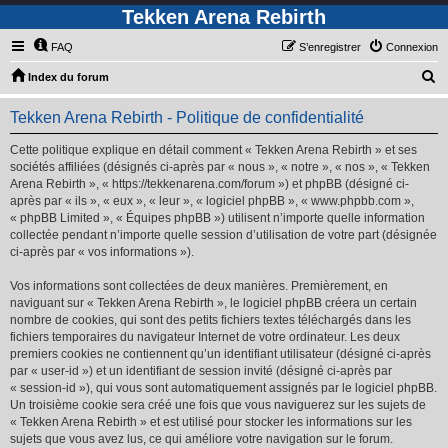
Tekken Arena Rebirth
FAQ
S’enregistrer
Connexion
R
Index du forum
e
Tekken Arena Rebirth - Politique de confidentialité
c
h
Cette politique explique en détail comment « Tekken Arena Rebirth » et ses
sociétés affiliées (désignés ci-après par « nous », « notre », « nos », « Tekken
e
Arena Rebirth », « https://tekkenarena.com/forum ») et phpBB (désigné ci-
r
après par « ils », « eux », « leur », « logiciel phpBB », « www.phpbb.com »,
« phpBB Limited », « Équipes phpBB ») utilisent n’importe quelle information
c
collectée pendant n’importe quelle session d’utilisation de votre part (désignée
h
ci-après par « vos informations »).
e
Vos informations sont collectées de deux manières. Premièrement, en
r
naviguant sur « Tekken Arena Rebirth », le logiciel phpBB créera un certain
nombre de cookies, qui sont des petits fichiers textes téléchargés dans les
fichiers temporaires du navigateur Internet de votre ordinateur. Les deux
premiers cookies ne contiennent qu’un identifiant utilisateur (désigné ci-après
par « user-id ») et un identifiant de session invité (désigné ci-après par
« session-id »), qui vous sont automatiquement assignés par le logiciel phpBB.
Un troisième cookie sera créé une fois que vous naviguerez sur les sujets de
« Tekken Arena Rebirth » et est utilisé pour stocker les informations sur les
sujets que vous avez lus, ce qui améliore votre navigation sur le forum.