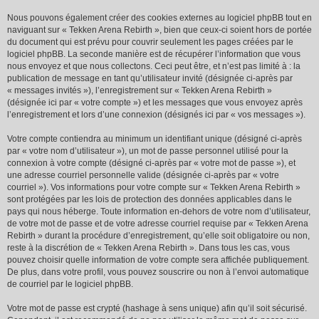
Nous pouvons également créer des cookies externes au logiciel phpBB tout en
naviguant sur « Tekken Arena Rebirth », bien que ceux-ci soient hors de portée
du document qui est prévu pour couvrir seulement les pages créées par le
logiciel phpBB. La seconde manière est de récupérer l’information que vous
nous envoyez et que nous collectons. Ceci peut être, et n’est pas limité à : la
publication de message en tant qu’utilisateur invité (désignée ci-après par
« messages invités »), l’enregistrement sur « Tekken Arena Rebirth »
(désignée ici par « votre compte ») et les messages que vous envoyez après
l’enregistrement et lors d’une connexion (désignés ici par « vos messages »).
Votre compte contiendra au minimum un identifiant unique (désigné ci-après
par « votre nom d’utilisateur »), un mot de passe personnel utilisé pour la
connexion à votre compte (désigné ci-après par « votre mot de passe »), et
une adresse courriel personnelle valide (désignée ci-après par « votre
courriel »). Vos informations pour votre compte sur « Tekken Arena Rebirth »
sont protégées par les lois de protection des données applicables dans le
pays qui nous héberge. Toute information en-dehors de votre nom d’utilisateur,
de votre mot de passe et de votre adresse courriel requise par « Tekken Arena
Rebirth » durant la procédure d’enregistrement, qu’elle soit obligatoire ou non,
reste à la discrétion de « Tekken Arena Rebirth ». Dans tous les cas, vous
pouvez choisir quelle information de votre compte sera affichée publiquement.
De plus, dans votre profil, vous pouvez souscrire ou non à l’envoi automatique
de courriel par le logiciel phpBB.
Votre mot de passe est crypté (hashage à sens unique) afin qu’il soit sécurisé.