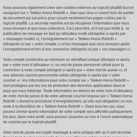
Nous pouvons également créer des cookies externes au logiciel phpBB tout en
naviguant sur « Tekken Arena Rebirth », bien que ceux-ci soient hors de portée
du document qui est prévu pour couvrir seulement les pages créées par le
logiciel phpBB. La seconde manière est de récupérer l’information que vous
nous envoyez et que nous collectons. Ceci peut être, et n’est pas limité à : la
publication de message en tant qu’utilisateur invité (désignée ci-après par
« messages invités »), l’enregistrement sur « Tekken Arena Rebirth »
(désignée ici par « votre compte ») et les messages que vous envoyez après
l’enregistrement et lors d’une connexion (désignés ici par « vos messages »).
Votre compte contiendra au minimum un identifiant unique (désigné ci-après
par « votre nom d’utilisateur »), un mot de passe personnel utilisé pour la
connexion à votre compte (désigné ci-après par « votre mot de passe »), et
une adresse courriel personnelle valide (désignée ci-après par « votre
courriel »). Vos informations pour votre compte sur « Tekken Arena Rebirth »
sont protégées par les lois de protection des données applicables dans le
pays qui nous héberge. Toute information en-dehors de votre nom d’utilisateur,
de votre mot de passe et de votre adresse courriel requise par « Tekken Arena
Rebirth » durant la procédure d’enregistrement, qu’elle soit obligatoire ou non,
reste à la discrétion de « Tekken Arena Rebirth ». Dans tous les cas, vous
pouvez choisir quelle information de votre compte sera affichée publiquement.
De plus, dans votre profil, vous pouvez souscrire ou non à l’envoi automatique
de courriel par le logiciel phpBB.
Votre mot de passe est crypté (hashage à sens unique) afin qu’il soit sécurisé.