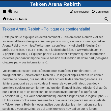
Tekken Arena Rebirth
FAQ
S’enregistrer
Connexion
R
Index du forum
e
Tekken Arena Rebirth - Politique de confidentialité
c
h
Cette politique explique en détail comment « Tekken Arena Rebirth » et ses
sociétés affiliées (désignés ci-après par « nous », « notre », « nos », « Tekken
e
Arena Rebirth », « https://tekkenarena.com/forum ») et phpBB (désigné ci-
r
après par « ils », « eux », « leur », « logiciel phpBB », « www.phpbb.com »,
« phpBB Limited », « Équipes phpBB ») utilisent n’importe quelle information
c
collectée pendant n’importe quelle session d’utilisation de votre part (désignée
h
ci-après par « vos informations »).
e
Vos informations sont collectées de deux manières. Premièrement, en
r
naviguant sur « Tekken Arena Rebirth », le logiciel phpBB créera un certain
nombre de cookies, qui sont des petits fichiers textes téléchargés dans les
fichiers temporaires du navigateur Internet de votre ordinateur. Les deux
premiers cookies ne contiennent qu’un identifiant utilisateur (désigné ci-après
par « user-id ») et un identifiant de session invité (désigné ci-après par
« session-id »), qui vous sont automatiquement assignés par le logiciel phpBB.
Un troisième cookie sera créé une fois que vous naviguerez sur les sujets de
« Tekken Arena Rebirth » et est utilisé pour stocker les informations sur les
sujets que vous avez lus, ce qui améliore votre navigation sur le forum.