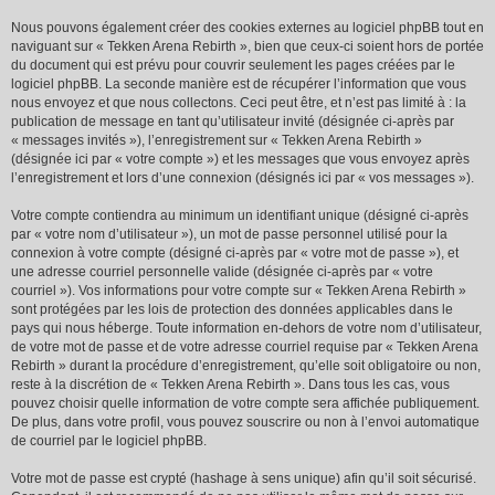
Nous pouvons également créer des cookies externes au logiciel phpBB tout en
naviguant sur « Tekken Arena Rebirth », bien que ceux-ci soient hors de portée
du document qui est prévu pour couvrir seulement les pages créées par le
logiciel phpBB. La seconde manière est de récupérer l’information que vous
nous envoyez et que nous collectons. Ceci peut être, et n’est pas limité à : la
publication de message en tant qu’utilisateur invité (désignée ci-après par
« messages invités »), l’enregistrement sur « Tekken Arena Rebirth »
(désignée ici par « votre compte ») et les messages que vous envoyez après
l’enregistrement et lors d’une connexion (désignés ici par « vos messages »).
Votre compte contiendra au minimum un identifiant unique (désigné ci-après
par « votre nom d’utilisateur »), un mot de passe personnel utilisé pour la
connexion à votre compte (désigné ci-après par « votre mot de passe »), et
une adresse courriel personnelle valide (désignée ci-après par « votre
courriel »). Vos informations pour votre compte sur « Tekken Arena Rebirth »
sont protégées par les lois de protection des données applicables dans le
pays qui nous héberge. Toute information en-dehors de votre nom d’utilisateur,
de votre mot de passe et de votre adresse courriel requise par « Tekken Arena
Rebirth » durant la procédure d’enregistrement, qu’elle soit obligatoire ou non,
reste à la discrétion de « Tekken Arena Rebirth ». Dans tous les cas, vous
pouvez choisir quelle information de votre compte sera affichée publiquement.
De plus, dans votre profil, vous pouvez souscrire ou non à l’envoi automatique
de courriel par le logiciel phpBB.
Votre mot de passe est crypté (hashage à sens unique) afin qu’il soit sécurisé.