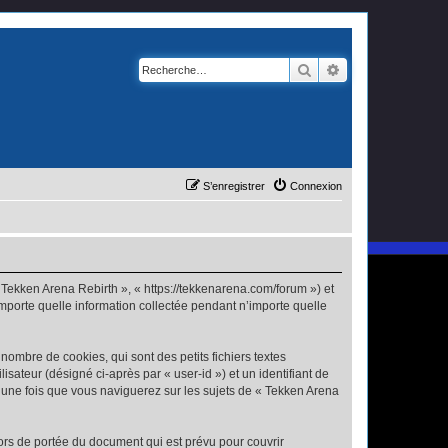
Rechercher
Recherche avanc
S’enregistrer
Connexion
« Tekken Arena Rebirth », « https://tekkenarena.com/forum ») et
importe quelle information collectée pendant n’importe quelle
ombre de cookies, qui sont des petits fichiers textes
isateur (désigné ci-après par « user-id ») et un identifiant de
é une fois que vous naviguerez sur les sujets de « Tekken Arena
ors de portée du document qui est prévu pour couvrir