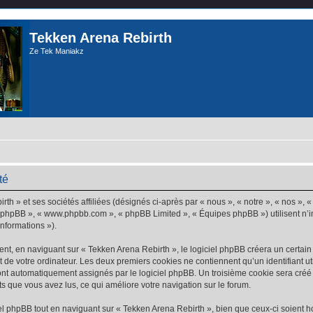
Tekken Arena Rebirth
Ze Tek Maniakz
té
th » et ses sociétés affiliées (désignés ci-après par « nous », « notre », « nos », 
iel phpBB », « www.phpbb.com », « phpBB Limited », « Équipes phpBB ») utilisent n’
informations »).
t, en naviguant sur « Tekken Arena Rebirth », le logiciel phpBB créera un certain n
 de votre ordinateur. Les deux premiers cookies ne contiennent qu’un identifiant util
 sont automatiquement assignés par le logiciel phpBB. Un troisième cookie sera cré
jets que vous avez lus, ce qui améliore votre navigation sur le forum.
 phpBB tout en naviguant sur « Tekken Arena Rebirth », bien que ceux-ci soient h