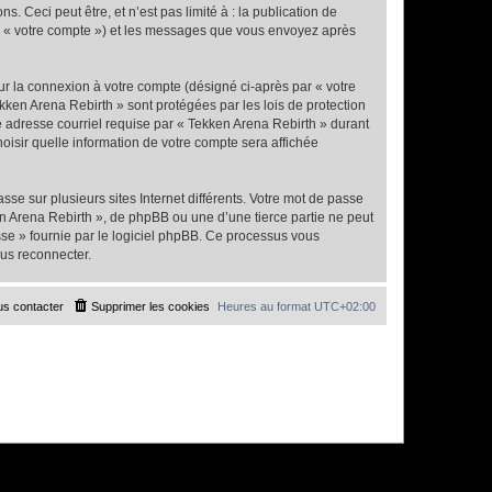
Ceci peut être, et n’est pas limité à : la publication de
par « votre compte ») et les messages que vous envoyez après
ur la connexion à votre compte (désigné ci-après par « votre
kken Arena Rebirth » sont protégées par les lois de protection
e adresse courriel requise par « Tekken Arena Rebirth » durant
hoisir quelle information de votre compte sera affichée
se sur plusieurs sites Internet différents. Votre mot de passe
n Arena Rebirth », de phpBB ou une d’une tierce partie ne peut
sse » fournie par le logiciel phpBB. Ce processus vous
ous reconnecter.
s contacter
Supprimer les cookies
Heures au format
UTC+02:00