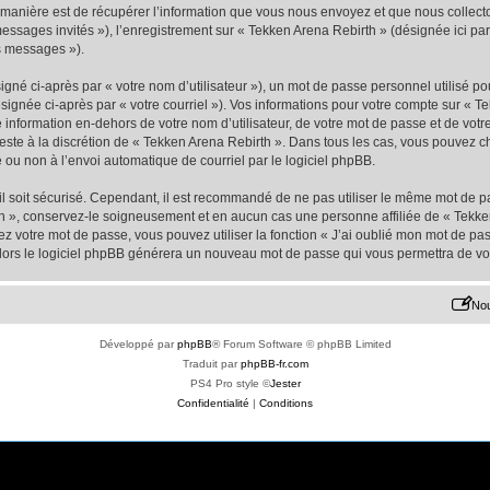
nière est de récupérer l’information que vous nous envoyez et que nous collectons. 
 messages invités »), l’enregistrement sur « Tekken Arena Rebirth » (désignée ici 
os messages »).
gné ci-après par « votre nom d’utilisateur »), un mot de passe personnel utilisé po
signée ci-après par « votre courriel »). Vos informations pour votre compte sur « Te
nformation en-dehors de votre nom d’utilisateur, de votre mot de passe et de votr
 reste à la discrétion de « Tekken Arena Rebirth ». Dans tous les cas, vous pouvez c
 ou non à l’envoi automatique de courriel par le logiciel phpBB.
l soit sécurisé. Cependant, il est recommandé de ne pas utiliser le même mot de pas
h », conservez-le soigneusement et en aucun cas une personne affiliée de « Tekke
 votre mot de passe, vous pouvez utiliser la fonction « J’ai oublié mon mot de pa
, alors le logiciel phpBB générera un nouveau mot de passe qui vous permettra de v
Nou
Développé par
phpBB
® Forum Software © phpBB Limited
Traduit par
phpBB-fr.com
PS4 Pro style ©
Jester
Confidentialité
|
Conditions