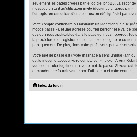
seulement les pages créées par le logiciel phpBB. La seconde ma
message en tant qu’utilisateur invité (désignée ci-après par «
l’enregistrement et lors d’une connexion (désignés ici par « v
Votre compte contiendra au minimum un identifiant unique (dési
mot de passe »), et une adresse courriel personnelle valide (dé
des données applicables dans le pays qui nous héberge. Toute i
la procédure d’enregistrement, qu’elle soit obligatoire ou non,
publiquement. De plus, dans votre profil, vous pouvez souscrire
Votre mot de passe est crypté (hashage à sens unique) afin qu’i
est le moyen d’accès à votre compte sur « Tekken Arena Rebirt
vous demander légitimement votre mot de passe. Si vous oubliez
demandera de fournir votre nom d’utilisateur et votre courriel
Index du forum