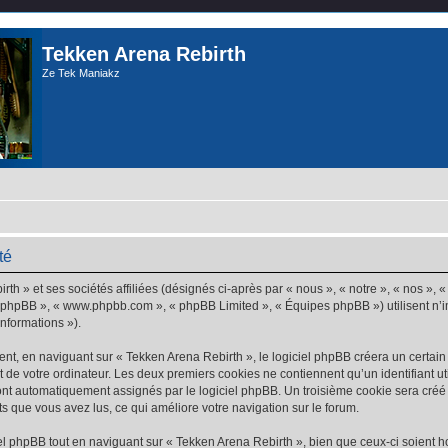
Tekken Arena Rebirth
Ze Tek Maniakz
té
th » et ses sociétés affiliées (désignés ci-après par « nous », « notre », « nos », 
iel phpBB », « www.phpbb.com », « phpBB Limited », « Équipes phpBB ») utilisent n’
informations »).
t, en naviguant sur « Tekken Arena Rebirth », le logiciel phpBB créera un certain n
 de votre ordinateur. Les deux premiers cookies ne contiennent qu’un identifiant util
 sont automatiquement assignés par le logiciel phpBB. Un troisième cookie sera cré
jets que vous avez lus, ce qui améliore votre navigation sur le forum.
 phpBB tout en naviguant sur « Tekken Arena Rebirth », bien que ceux-ci soient h