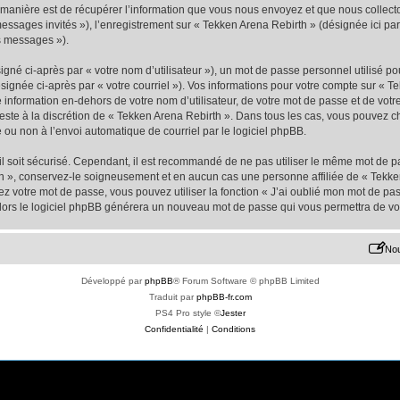
nière est de récupérer l’information que vous nous envoyez et que nous collectons. 
 messages invités »), l’enregistrement sur « Tekken Arena Rebirth » (désignée ici 
os messages »).
gné ci-après par « votre nom d’utilisateur »), un mot de passe personnel utilisé po
signée ci-après par « votre courriel »). Vos informations pour votre compte sur « Te
nformation en-dehors de votre nom d’utilisateur, de votre mot de passe et de votr
 reste à la discrétion de « Tekken Arena Rebirth ». Dans tous les cas, vous pouvez c
 ou non à l’envoi automatique de courriel par le logiciel phpBB.
l soit sécurisé. Cependant, il est recommandé de ne pas utiliser le même mot de pas
h », conservez-le soigneusement et en aucun cas une personne affiliée de « Tekke
 votre mot de passe, vous pouvez utiliser la fonction « J’ai oublié mon mot de pa
, alors le logiciel phpBB générera un nouveau mot de passe qui vous permettra de v
Nou
Développé par
phpBB
® Forum Software © phpBB Limited
Traduit par
phpBB-fr.com
PS4 Pro style ©
Jester
Confidentialité
|
Conditions