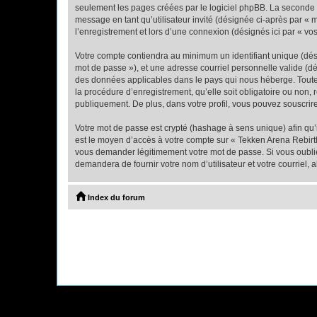
seulement les pages créées par le logiciel phpBB. La seconde ma
message en tant qu’utilisateur invité (désignée ci-après par «
l’enregistrement et lors d’une connexion (désignés ici par « v
Votre compte contiendra au minimum un identifiant unique (dési
mot de passe »), et une adresse courriel personnelle valide (dé
des données applicables dans le pays qui nous héberge. Toute i
la procédure d’enregistrement, qu’elle soit obligatoire ou non,
publiquement. De plus, dans votre profil, vous pouvez souscrire
Votre mot de passe est crypté (hashage à sens unique) afin qu’i
est le moyen d’accès à votre compte sur « Tekken Arena Rebirt
vous demander légitimement votre mot de passe. Si vous oubliez
demandera de fournir votre nom d’utilisateur et votre courriel
Index du forum