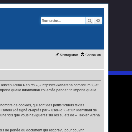
Rechercher
Recherche avanc
S’enregistrer
Connexion
« Tekken Arena Rebirth », « https://tekkenarena.com/forum ») et
importe quelle information collectée pendant n’importe quelle
ombre de cookies, qui sont des petits fichiers textes
isateur (désigné ci-après par « user-id ») et un identifiant de
é une fois que vous naviguerez sur les sujets de « Tekken Arena
ors de portée du document qui est prévu pour couvrir