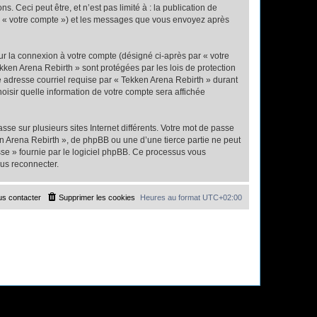
Ceci peut être, et n’est pas limité à : la publication de
par « votre compte ») et les messages que vous envoyez après
ur la connexion à votre compte (désigné ci-après par « votre
kken Arena Rebirth » sont protégées par les lois de protection
e adresse courriel requise par « Tekken Arena Rebirth » durant
hoisir quelle information de votre compte sera affichée
se sur plusieurs sites Internet différents. Votre mot de passe
n Arena Rebirth », de phpBB ou une d’une tierce partie ne peut
sse » fournie par le logiciel phpBB. Ce processus vous
ous reconnecter.
s contacter
Supprimer les cookies
Heures au format
UTC+02:00