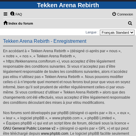
Tekken Arena Rebirth
FAQ
Connexion
R
Index du forum
e
Langue :
c
Tekken Arena Rebirth - Enregistrement
h
En accédant à « Tekken Arena Rebirth » (désigné ci-après par « nous »,
e
« notre », « nos », « Tekken Arena Rebirth »,
r
« https://tekkenarena.com/forum »), vous acceptez d’être légalement
responsable des conditions suivantes. Si vous n’acceptez pas d’être
c
légalement responsable de toutes les conditions suivantes, alors n’accédez
h
pas et/ou n’utilisez pas « Tekken Arena Rebirth ». Nous pouvons modifier
e
celles-ci à n’importe quel moment et nous ferons tout pour que vous en soyez
informé, bien qu’il soit prudent de vérifier régulièrement celles-ci par vous-
r
même. Si vous continuez d’utiliser « Tekken Arena Rebirth » alors que des
changements ont été effectués, vous acceptez d’être légalement responsable
des conditions découlant des mises à jour et/ou modifications.
Nos forums sont développés par phpBB (désigné ci-après par « ils », « eux »,
« leur », « logiciel phpBB », « www.phpbb.com », « phpBB Limited »,
« Équipes phpBB ») qui est un script libre de forum, déclaré sous la licence «
GNU General Public License v2
» (désigné ci-après par « GPL ») et qui peut
être téléchargé depuis
www.phpbb.com
. Le logiciel phpBB facilite seulement