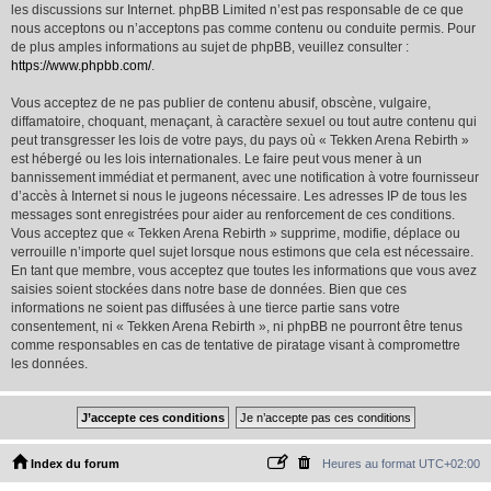
les discussions sur Internet. phpBB Limited n’est pas responsable de ce que
nous acceptons ou n’acceptons pas comme contenu ou conduite permis. Pour
de plus amples informations au sujet de phpBB, veuillez consulter :
https://www.phpbb.com/
.
Vous acceptez de ne pas publier de contenu abusif, obscène, vulgaire,
diffamatoire, choquant, menaçant, à caractère sexuel ou tout autre contenu qui
peut transgresser les lois de votre pays, du pays où « Tekken Arena Rebirth »
est hébergé ou les lois internationales. Le faire peut vous mener à un
bannissement immédiat et permanent, avec une notification à votre fournisseur
d’accès à Internet si nous le jugeons nécessaire. Les adresses IP de tous les
messages sont enregistrées pour aider au renforcement de ces conditions.
Vous acceptez que « Tekken Arena Rebirth » supprime, modifie, déplace ou
verrouille n’importe quel sujet lorsque nous estimons que cela est nécessaire.
En tant que membre, vous acceptez que toutes les informations que vous avez
saisies soient stockées dans notre base de données. Bien que ces
informations ne soient pas diffusées à une tierce partie sans votre
consentement, ni « Tekken Arena Rebirth », ni phpBB ne pourront être tenus
comme responsables en cas de tentative de piratage visant à compromettre
les données.
Index du forum
Heures au format
UTC+02:00