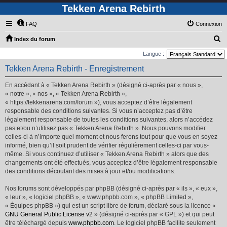
Tekken Arena Rebirth
FAQ
Connexion
R
Index du forum
e
Langue :
c
Tekken Arena Rebirth - Enregistrement
h
En accédant à « Tekken Arena Rebirth » (désigné ci-après par « nous »,
e
« notre », « nos », « Tekken Arena Rebirth »,
r
« https://tekkenarena.com/forum »), vous acceptez d’être légalement
responsable des conditions suivantes. Si vous n’acceptez pas d’être
c
légalement responsable de toutes les conditions suivantes, alors n’accédez
h
pas et/ou n’utilisez pas « Tekken Arena Rebirth ». Nous pouvons modifier
e
celles-ci à n’importe quel moment et nous ferons tout pour que vous en soyez
informé, bien qu’il soit prudent de vérifier régulièrement celles-ci par vous-
r
même. Si vous continuez d’utiliser « Tekken Arena Rebirth » alors que des
changements ont été effectués, vous acceptez d’être légalement responsable
des conditions découlant des mises à jour et/ou modifications.
Nos forums sont développés par phpBB (désigné ci-après par « ils », « eux »,
« leur », « logiciel phpBB », « www.phpbb.com », « phpBB Limited »,
« Équipes phpBB ») qui est un script libre de forum, déclaré sous la licence «
GNU General Public License v2
» (désigné ci-après par « GPL ») et qui peut
être téléchargé depuis
www.phpbb.com
. Le logiciel phpBB facilite seulement