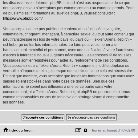
les discussions sur Internet. phpBB Limited n’est pas responsable de ce que
nous acceptons ou n’acceptons pas comme contenu ou conduite permis. Pour
de plus amples informations au sujet de phpBB, veuillez consulter :
https://www.phpbb.com/
.
Vous acceptez de ne pas publier de contenu abusif, obscène, vulgaire,
diffamatoire, choquant, menaçant, à caractère sexuel ou tout autre contenu qui
peut transgresser les lois de votre pays, du pays où « Tekken Arena Rebirth »
est hébergé ou les lois internationales. Le faire peut vous mener à un
bannissement immédiat et permanent, avec une notification à votre fournisseur
d’accès à Internet si nous le jugeons nécessaire. Les adresses IP de tous les
messages sont enregistrées pour aider au renforcement de ces conditions.
Vous acceptez que « Tekken Arena Rebirth » supprime, modifie, déplace ou
verrouille n’importe quel sujet lorsque nous estimons que cela est nécessaire.
En tant que membre, vous acceptez que toutes les informations que vous avez
saisies soient stockées dans notre base de données. Bien que ces
informations ne soient pas diffusées à une tierce partie sans votre
consentement, ni « Tekken Arena Rebirth », ni phpBB ne pourront être tenus
comme responsables en cas de tentative de piratage visant à compromettre
les données.
Index du forum
Heures au format
UTC+02:00