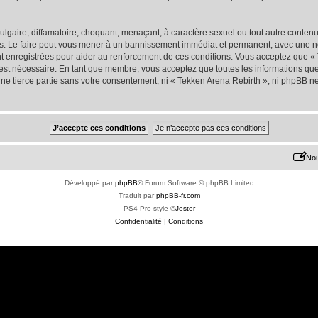
lgaire, diffamatoire, choquant, menaçant, à caractère sexuel ou tout autre contenu 
s. Le faire peut vous mener à un bannissement immédiat et permanent, avec une noti
t enregistrées pour aider au renforcement de ces conditions. Vous acceptez que «
 est nécessaire. En tant que membre, vous acceptez que toutes les informations qu
une tierce partie sans votre consentement, ni « Tekken Arena Rebirth », ni phpBB 
Nou
Développé par
phpBB
® Forum Software © phpBB Limited
Traduit par
phpBB-fr.com
PS4 Pro style ©
Jester
Confidentialité
|
Conditions