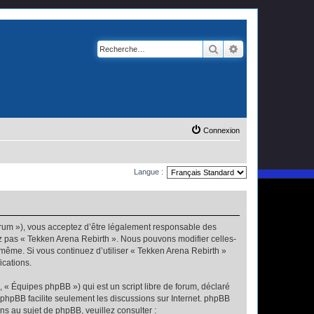
Rechercher
Recherche avanc
Connexion
Langue :
forum »), vous acceptez d’être légalement responsable des
ez pas « Tekken Arena Rebirth ». Nous pouvons modifier celles-
s-même. Si vous continuez d’utiliser « Tekken Arena Rebirth »
ications.
 « Équipes phpBB ») qui est un script libre de forum, déclaré
l phpBB facilite seulement les discussions sur Internet. phpBB
 au sujet de phpBB, veuillez consulter :