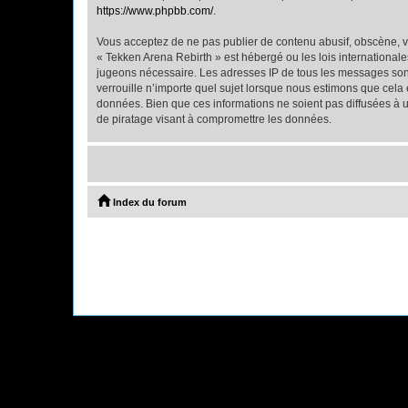
https://www.phpbb.com/
.
Vous acceptez de ne pas publier de contenu abusif, obscène, vu
« Tekken Arena Rebirth » est hébergé ou les lois internationale
jugeons nécessaire. Les adresses IP de tous les messages son
verrouille n’importe quel sujet lorsque nous estimons que cela
données. Bien que ces informations ne soient pas diffusées à 
de piratage visant à compromettre les données.
Index du forum