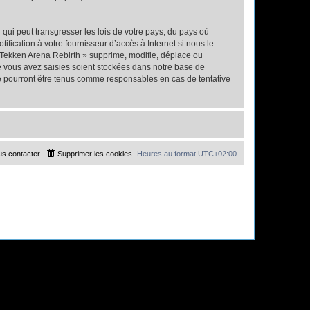
qui peut transgresser les lois de votre pays, du pays où
fication à votre fournisseur d’accès à Internet si nous le
 Tekken Arena Rebirth » supprime, modifie, déplace ou
e vous avez saisies soient stockées dans notre base de
ne pourront être tenus comme responsables en cas de tentative
s contacter
Supprimer les cookies
Heures au format
UTC+02:00