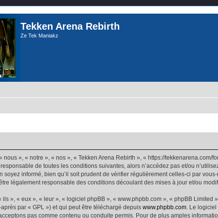
Tekken Arena Rebirth
Ze Tek Maniakz
 nous », « notre », « nos », « Tekken Arena Rebirth », « https://tekkenarena.com/
 responsable de toutes les conditions suivantes, alors n’accédez pas et/ou n’utilis
 soyez informé, bien qu’il soit prudent de vérifier régulièrement celles-ci par vou
être légalement responsable des conditions découlant des mises à jour et/ou modif
ls », « eux », « leur », « logiciel phpBB », « www.phpbb.com », « phpBB Limited »,
-après par « GPL ») et qui peut être téléchargé depuis
www.phpbb.com
. Le logicie
acceptons pas comme contenu ou conduite permis. Pour de plus amples informations