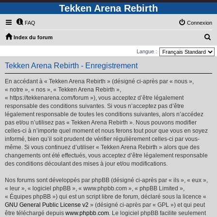
Tekken Arena Rebirth
FAQ
Connexion
R
Index du forum
e
Langue :
c
Tekken Arena Rebirth - Enregistrement
h
En accédant à « Tekken Arena Rebirth » (désigné ci-après par « nous »,
e
« notre », « nos », « Tekken Arena Rebirth »,
r
« https://tekkenarena.com/forum »), vous acceptez d’être légalement
responsable des conditions suivantes. Si vous n’acceptez pas d’être
c
légalement responsable de toutes les conditions suivantes, alors n’accédez
h
pas et/ou n’utilisez pas « Tekken Arena Rebirth ». Nous pouvons modifier
e
celles-ci à n’importe quel moment et nous ferons tout pour que vous en soyez
informé, bien qu’il soit prudent de vérifier régulièrement celles-ci par vous-
r
même. Si vous continuez d’utiliser « Tekken Arena Rebirth » alors que des
changements ont été effectués, vous acceptez d’être légalement responsable
des conditions découlant des mises à jour et/ou modifications.
Nos forums sont développés par phpBB (désigné ci-après par « ils », « eux »,
« leur », « logiciel phpBB », « www.phpbb.com », « phpBB Limited »,
« Équipes phpBB ») qui est un script libre de forum, déclaré sous la licence «
GNU General Public License v2
» (désigné ci-après par « GPL ») et qui peut
être téléchargé depuis
www.phpbb.com
. Le logiciel phpBB facilite seulement