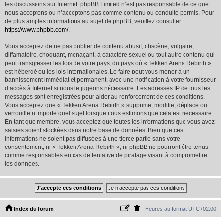
les discussions sur Internet. phpBB Limited n’est pas responsable de ce que
nous acceptons ou n’acceptons pas comme contenu ou conduite permis. Pour
de plus amples informations au sujet de phpBB, veuillez consulter :
https://www.phpbb.com/
.
Vous acceptez de ne pas publier de contenu abusif, obscène, vulgaire,
diffamatoire, choquant, menaçant, à caractère sexuel ou tout autre contenu qui
peut transgresser les lois de votre pays, du pays où « Tekken Arena Rebirth »
est hébergé ou les lois internationales. Le faire peut vous mener à un
bannissement immédiat et permanent, avec une notification à votre fournisseur
d’accès à Internet si nous le jugeons nécessaire. Les adresses IP de tous les
messages sont enregistrées pour aider au renforcement de ces conditions.
Vous acceptez que « Tekken Arena Rebirth » supprime, modifie, déplace ou
verrouille n’importe quel sujet lorsque nous estimons que cela est nécessaire.
En tant que membre, vous acceptez que toutes les informations que vous avez
saisies soient stockées dans notre base de données. Bien que ces
informations ne soient pas diffusées à une tierce partie sans votre
consentement, ni « Tekken Arena Rebirth », ni phpBB ne pourront être tenus
comme responsables en cas de tentative de piratage visant à compromettre
les données.
Index du forum
Heures au format
UTC+02:00