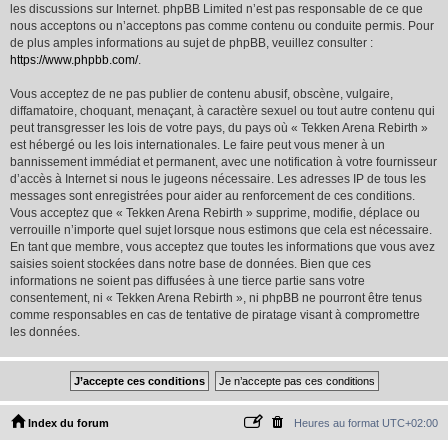
les discussions sur Internet. phpBB Limited n’est pas responsable de ce que
nous acceptons ou n’acceptons pas comme contenu ou conduite permis. Pour
de plus amples informations au sujet de phpBB, veuillez consulter :
https://www.phpbb.com/
.
Vous acceptez de ne pas publier de contenu abusif, obscène, vulgaire,
diffamatoire, choquant, menaçant, à caractère sexuel ou tout autre contenu qui
peut transgresser les lois de votre pays, du pays où « Tekken Arena Rebirth »
est hébergé ou les lois internationales. Le faire peut vous mener à un
bannissement immédiat et permanent, avec une notification à votre fournisseur
d’accès à Internet si nous le jugeons nécessaire. Les adresses IP de tous les
messages sont enregistrées pour aider au renforcement de ces conditions.
Vous acceptez que « Tekken Arena Rebirth » supprime, modifie, déplace ou
verrouille n’importe quel sujet lorsque nous estimons que cela est nécessaire.
En tant que membre, vous acceptez que toutes les informations que vous avez
saisies soient stockées dans notre base de données. Bien que ces
informations ne soient pas diffusées à une tierce partie sans votre
consentement, ni « Tekken Arena Rebirth », ni phpBB ne pourront être tenus
comme responsables en cas de tentative de piratage visant à compromettre
les données.
Index du forum
Heures au format
UTC+02:00