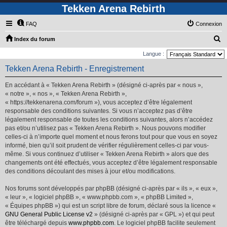
Tekken Arena Rebirth
FAQ
Connexion
R
Index du forum
e
Langue :
c
Tekken Arena Rebirth - Enregistrement
h
En accédant à « Tekken Arena Rebirth » (désigné ci-après par « nous »,
e
« notre », « nos », « Tekken Arena Rebirth »,
r
« https://tekkenarena.com/forum »), vous acceptez d’être légalement
responsable des conditions suivantes. Si vous n’acceptez pas d’être
c
légalement responsable de toutes les conditions suivantes, alors n’accédez
h
pas et/ou n’utilisez pas « Tekken Arena Rebirth ». Nous pouvons modifier
e
celles-ci à n’importe quel moment et nous ferons tout pour que vous en soyez
informé, bien qu’il soit prudent de vérifier régulièrement celles-ci par vous-
r
même. Si vous continuez d’utiliser « Tekken Arena Rebirth » alors que des
changements ont été effectués, vous acceptez d’être légalement responsable
des conditions découlant des mises à jour et/ou modifications.
Nos forums sont développés par phpBB (désigné ci-après par « ils », « eux »,
« leur », « logiciel phpBB », « www.phpbb.com », « phpBB Limited »,
« Équipes phpBB ») qui est un script libre de forum, déclaré sous la licence «
GNU General Public License v2
» (désigné ci-après par « GPL ») et qui peut
être téléchargé depuis
www.phpbb.com
. Le logiciel phpBB facilite seulement