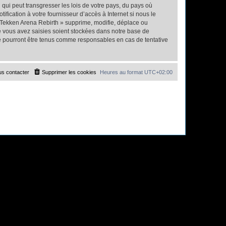
qui peut transgresser les lois de votre pays, du pays où
fication à votre fournisseur d’accès à Internet si nous le
 Tekken Arena Rebirth » supprime, modifie, déplace ou
e vous avez saisies soient stockées dans notre base de
ne pourront être tenus comme responsables en cas de tentative
s contacter
Supprimer les cookies
Heures au format
UTC+02:00