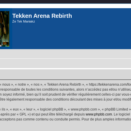
Tekken Arena Rebirth
Ze Tek Maniakz
 nous », « notre », « nos », « Tekken Arena Rebirth », « https://tekkenarena.com/
 responsable de toutes les conditions suivantes, alors n’accédez pas et/ou n’utilis
 soyez informé, bien qu’il soit prudent de vérifier régulièrement celles-ci par vou
être légalement responsable des conditions découlant des mises à jour et/ou modif
ls », « eux », « leur », « logiciel phpBB », « www.phpbb.com », « phpBB Limited »,
-après par « GPL ») et qui peut être téléchargé depuis
www.phpbb.com
. Le logicie
acceptons pas comme contenu ou conduite permis. Pour de plus amples informations