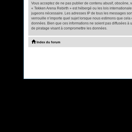
Vous acceptez de ne pas publier de contenu abusif, obscène, vu
« Tekken Arena Rebirth » est hébergé ou les lois internationale
jugeons nécessaire. Les adresses IP de tous les messages son
verrouille n’importe quel sujet lorsque nous estimons que cela
données. Bien que ces informations ne soient pas diffusées à 
de piratage visant à compromettre les données.
Index du forum