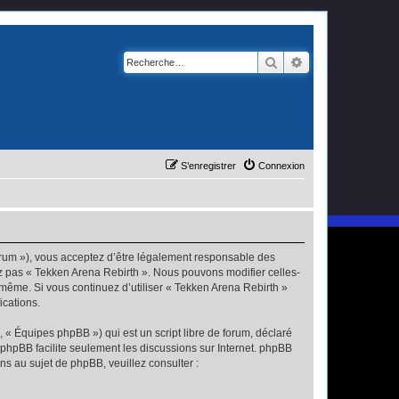
Rechercher
Recherche avanc
S’enregistrer
Connexion
forum »), vous acceptez d’être légalement responsable des
ez pas « Tekken Arena Rebirth ». Nous pouvons modifier celles-
s-même. Si vous continuez d’utiliser « Tekken Arena Rebirth »
ications.
 « Équipes phpBB ») qui est un script libre de forum, déclaré
l phpBB facilite seulement les discussions sur Internet. phpBB
 au sujet de phpBB, veuillez consulter :