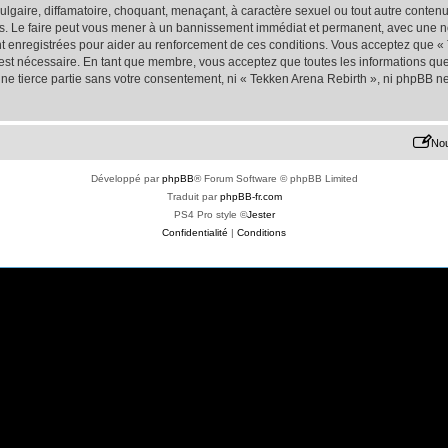
lgaire, diffamatoire, choquant, menaçant, à caractère sexuel ou tout autre contenu 
s. Le faire peut vous mener à un bannissement immédiat et permanent, avec une noti
t enregistrées pour aider au renforcement de ces conditions. Vous acceptez que «
 est nécessaire. En tant que membre, vous acceptez que toutes les informations qu
une tierce partie sans votre consentement, ni « Tekken Arena Rebirth », ni phpBB 
Nou
Développé par
phpBB
® Forum Software © phpBB Limited
Traduit par
phpBB-fr.com
PS4 Pro style ©
Jester
Confidentialité
|
Conditions