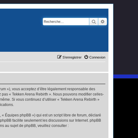
Rechercher
Recherche avanc
S’enregistrer
Connexion
forum »), vous acceptez d’être légalement responsable des
ez pas « Tekken Arena Rebirth ». Nous pouvons modifier celles-
s-même. Si vous continuez d’utiliser « Tekken Arena Rebirth »
ications.
 « Équipes phpBB ») qui est un script libre de forum, déclaré
l phpBB facilite seulement les discussions sur Internet. phpBB
 au sujet de phpBB, veuillez consulter :