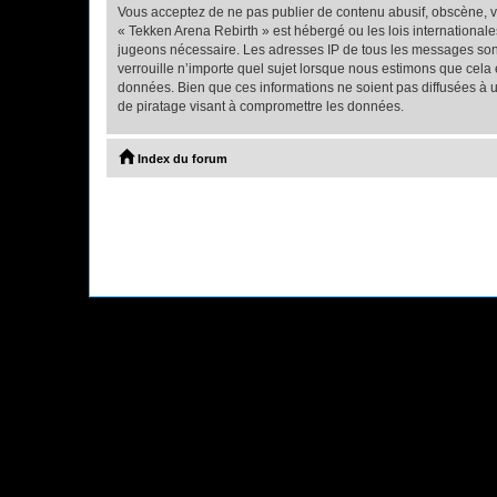
Vous acceptez de ne pas publier de contenu abusif, obscène, vu
« Tekken Arena Rebirth » est hébergé ou les lois internationale
jugeons nécessaire. Les adresses IP de tous les messages son
verrouille n’importe quel sujet lorsque nous estimons que cela
données. Bien que ces informations ne soient pas diffusées à 
de piratage visant à compromettre les données.
Index du forum