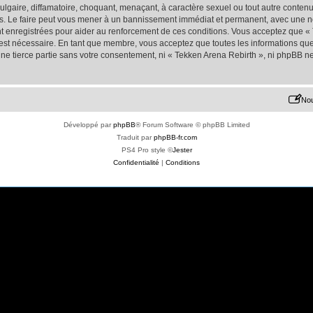
lgaire, diffamatoire, choquant, menaçant, à caractère sexuel ou tout autre contenu 
s. Le faire peut vous mener à un bannissement immédiat et permanent, avec une noti
t enregistrées pour aider au renforcement de ces conditions. Vous acceptez que «
 est nécessaire. En tant que membre, vous acceptez que toutes les informations qu
une tierce partie sans votre consentement, ni « Tekken Arena Rebirth », ni phpBB 
Nou
Développé par
phpBB
® Forum Software © phpBB Limited
Traduit par
phpBB-fr.com
PS4 Pro style ©
Jester
Confidentialité
|
Conditions