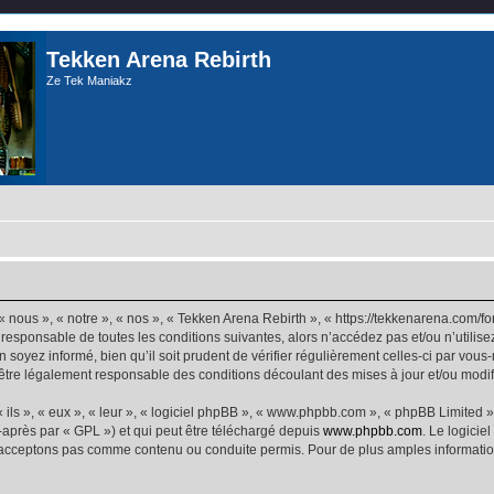
Tekken Arena Rebirth
Ze Tek Maniakz
 nous », « notre », « nos », « Tekken Arena Rebirth », « https://tekkenarena.com/
 responsable de toutes les conditions suivantes, alors n’accédez pas et/ou n’utilis
 soyez informé, bien qu’il soit prudent de vérifier régulièrement celles-ci par vou
être légalement responsable des conditions découlant des mises à jour et/ou modif
ls », « eux », « leur », « logiciel phpBB », « www.phpbb.com », « phpBB Limited »,
-après par « GPL ») et qui peut être téléchargé depuis
www.phpbb.com
. Le logicie
acceptons pas comme contenu ou conduite permis. Pour de plus amples informations