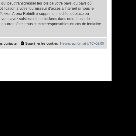
qui peut transgresser les lois de votre pays, du pays où
fication à votre fournisseur d’accès à Internet si nous le
 Tekken Arena Rebirth » supprime, modifie, déplace ou
e vous avez saisies soient stockées dans notre base de
ne pourront être tenus comme responsables en cas de tentative
s contacter
Supprimer les cookies
Heures au format
UTC+02:00