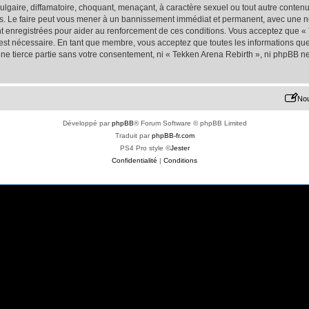
lgaire, diffamatoire, choquant, menaçant, à caractère sexuel ou tout autre contenu 
s. Le faire peut vous mener à un bannissement immédiat et permanent, avec une noti
t enregistrées pour aider au renforcement de ces conditions. Vous acceptez que «
 est nécessaire. En tant que membre, vous acceptez que toutes les informations qu
une tierce partie sans votre consentement, ni « Tekken Arena Rebirth », ni phpBB 
Nou
Développé par
phpBB
® Forum Software © phpBB Limited
Traduit par
phpBB-fr.com
PS4 Pro style ©
Jester
Confidentialité
|
Conditions