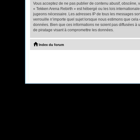
Vous acceptez de ne pas publier de contenu abusif, obscène, vu
« Tekken Arena Rebirth » est hébergé ou les lois internationale
jugeons nécessaire. Les adresses IP de tous les messages son
verrouille n’importe quel sujet lorsque nous estimons que cela
données. Bien que ces informations ne soient pas diffusées à 
de piratage visant à compromettre les données.
Index du forum