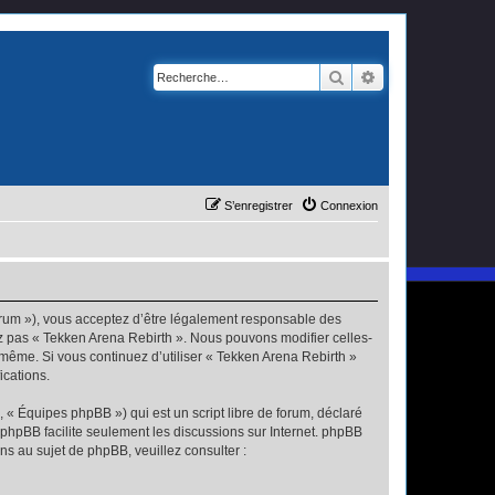
Rechercher
Recherche avanc
S’enregistrer
Connexion
forum »), vous acceptez d’être légalement responsable des
ez pas « Tekken Arena Rebirth ». Nous pouvons modifier celles-
s-même. Si vous continuez d’utiliser « Tekken Arena Rebirth »
ications.
 « Équipes phpBB ») qui est un script libre de forum, déclaré
l phpBB facilite seulement les discussions sur Internet. phpBB
 au sujet de phpBB, veuillez consulter :