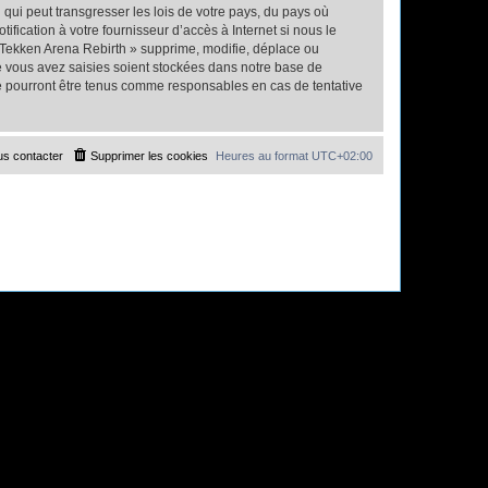
qui peut transgresser les lois de votre pays, du pays où
fication à votre fournisseur d’accès à Internet si nous le
 Tekken Arena Rebirth » supprime, modifie, déplace ou
e vous avez saisies soient stockées dans notre base de
ne pourront être tenus comme responsables en cas de tentative
s contacter
Supprimer les cookies
Heures au format
UTC+02:00