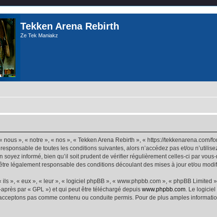
Tekken Arena Rebirth
Ze Tek Maniakz
 nous », « notre », « nos », « Tekken Arena Rebirth », « https://tekkenarena.com/
 responsable de toutes les conditions suivantes, alors n’accédez pas et/ou n’utilis
 soyez informé, bien qu’il soit prudent de vérifier régulièrement celles-ci par vou
être légalement responsable des conditions découlant des mises à jour et/ou modif
ls », « eux », « leur », « logiciel phpBB », « www.phpbb.com », « phpBB Limited »,
-après par « GPL ») et qui peut être téléchargé depuis
www.phpbb.com
. Le logicie
acceptons pas comme contenu ou conduite permis. Pour de plus amples informations